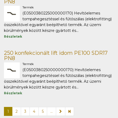
PN8
Termék
(E0500380225000000170) Hevítőelemes
tompahegesztéssel és fűtőszálas (elektrofitting)
összekötővel egyaránt beépíthető termék. Az üzemi
körülmények között készre gyártott és...
Részletek
250 konfekcionált lift idom PE100 SDR17
PN8
Termék
(E0500380250000000170) Hevítőelemes
tompahegesztéssel és fűtőszálas (elektrofitting)
összekötővel egyaránt beépíthető termék. Az üzemi
körülmények között készre gyártott és...
Részletek
1
2
3
4
5
...