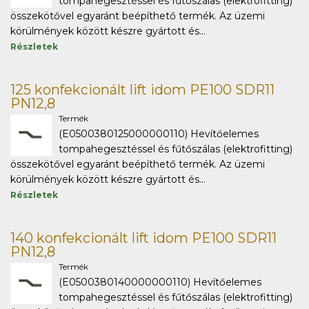
tompahegesztéssel és fűtőszálas (elektrofitting)
összekötővel egyaránt beépíthető termék. Az üzemi
körülmények között készre gyártott és...
Részletek
125 konfekcionált lift idom PE100 SDR11
PN12,8
Termék
(E0500380125000000110) Hevítőelemes
tompahegesztéssel és fűtőszálas (elektrofitting)
összekötővel egyaránt beépíthető termék. Az üzemi
körülmények között készre gyártott és...
Részletek
140 konfekcionált lift idom PE100 SDR11
PN12,8
Termék
(E0500380140000000110) Hevítőelemes
tompahegesztéssel és fűtőszálas (elektrofitting)