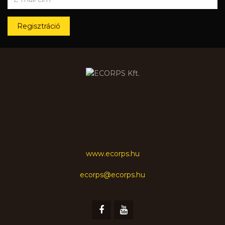
Regisztráció
www.ecorps.hu
ecorps@ecorps.hu