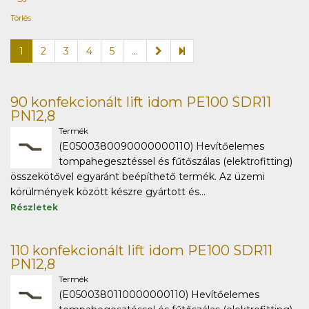
Törlés
1
2
3
4
5
...
90 konfekcionált lift idom PE100 SDR11
PN12,8
Termék
(E0500380090000000110) Hevítőelemes
tompahegesztéssel és fűtőszálas (elektrofitting)
összekötővel egyaránt beépíthető termék. Az üzemi
körülmények között készre gyártott és...
Részletek
110 konfekcionált lift idom PE100 SDR11
PN12,8
Termék
(E0500380110000000110) Hevítőelemes