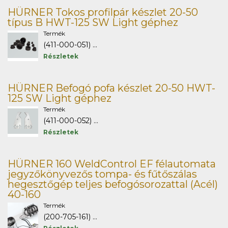
HÜRNER Tokos profilpár készlet 20-50
típus B HWT-125 SW Light géphez
Termék
(411-000-051) ...
Részletek
HÜRNER Befogó pofa készlet 20-50 HWT-
125 SW Light géphez
Termék
(411-000-052) ...
Részletek
HÜRNER 160 WeldControl EF félautomata
jegyzőkönyvezős tompa- és fűtőszálas
hegesztőgép teljes befogósorozattal (Acél)
40-160
Termék
(200-705-161) ...