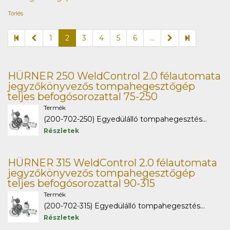
Törlés
1
2
3
4
5
6
...
HÜRNER 250 WeldControl 2.0 félautomata
jegyzőkönyvezős tompahegesztőgép
teljes befogósorozattal 75-250
Termék
(200-702-250) Egyedülálló tompahegesztés...
Részletek
HÜRNER 315 WeldControl 2.0 félautomata
jegyzőkönyvezős tompahegesztőgép
teljes befogósorozattal 90-315
Termék
(200-702-315) Egyedülálló tompahegesztés...
Részletek