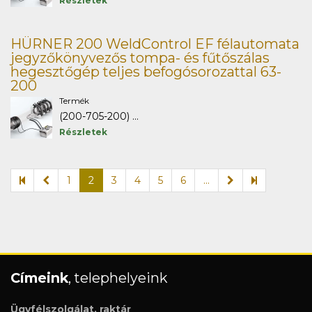
Részletek
HÜRNER 200 WeldControl EF félautomata
jegyzőkönyvezős tompa- és fűtőszálas
hegesztőgép teljes befogósorozattal 63-
200
Termék
(200-705-200) ...
Részletek
1
2
3
4
5
6
...
Címeink
, telephelyeink
Ügyfélszolgálat, raktár