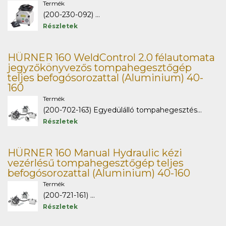
Termék
(200-230-092) ...
Részletek
HÜRNER 160 WeldControl 2.0 félautomata
jegyzőkönyvezős tompahegesztőgép
teljes befogósorozattal (Aluminium) 40-
160
Termék
(200-702-163) Egyedülálló tompahegesztés...
Részletek
HÜRNER 160 Manual Hydraulic kézi
vezérlésű tompahegesztőgép teljes
befogósorozattal (Aluminium) 40-160
Termék
(200-721-161) ...
Részletek