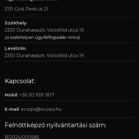
2131 Göd, Pesti út 21.
Székhely
2330 Dunaharaszti, Vörösföld utca 19.
(a székhelyen ügyfélfogadás nincs)
Levélcím
2330 Dunaharaszti, Vörösföld utca 19.
Kapcsolat:
Mobil
: +36 30 939 1817
E-mail
:
ecorps@ecorps.hu
Felnőttképző nyilvántartási szám:
B/2024/000685