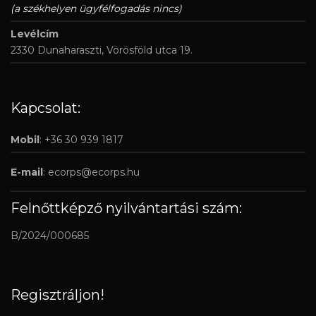
(a székhelyen ügyfélfogadás nincs)
Levélcím
2330 Dunaharaszti, Vörösföld utca 19.
Kapcsolat:
Mobil
: +36 30 939 1817
E-mail
:
ecorps@ecorps.hu
Felnőttképző nyilvántartási szám:
B/2024/000685
Regisztráljon!