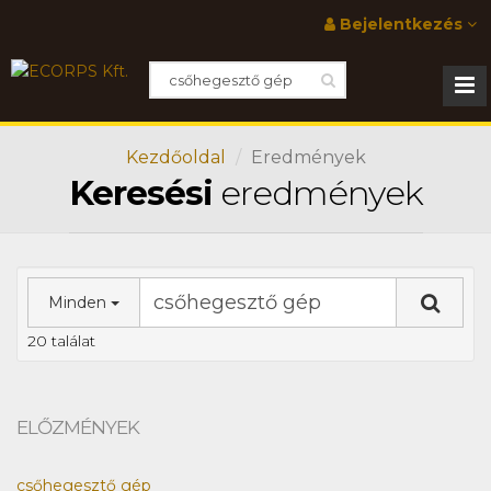
Bejelentkezés
Kezdőoldal
Eredmények
Keresési
eredmények
Minden
20 találat
ELŐZMÉNYEK
csőhegesztő gép