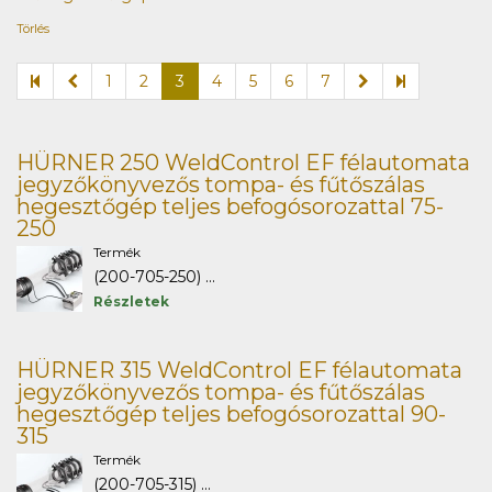
Törlés
1
2
3
4
5
6
7
HÜRNER 250 WeldControl EF félautomata
jegyzőkönyvezős tompa- és fűtőszálas
hegesztőgép teljes befogósorozattal 75-
250
Termék
(200-705-250) ...
Részletek
HÜRNER 315 WeldControl EF félautomata
jegyzőkönyvezős tompa- és fűtőszálas
hegesztőgép teljes befogósorozattal 90-
315
Termék
(200-705-315) ...