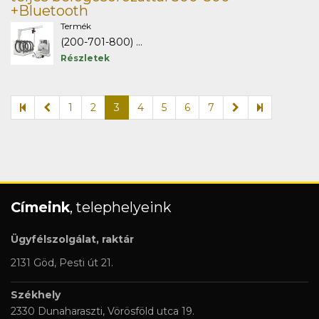
+Bluetooth
Termék
(200-701-800) ...
Részletek
1
2
3
4
5
6
7
Címeink
, telephelyeink
Ügyfélszolgálat, raktár
2131 Göd, Pesti út 21.
Székhely
2330 Dunaharaszti, Vörösföld utca 19.