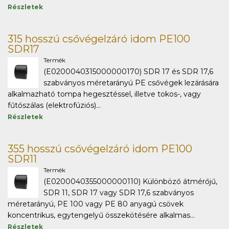
Részletek
315 hosszú csővégelzáró idom PE100
SDR17
Termék
(E0200040315000000170) SDR 17 és SDR 17,6
szabványos méretarányú PE csővégek lezárására
alkalmazható tompa hegesztéssel, illetve tokos-, vagy
fűtőszálas (elektrofúziós)...
Részletek
355 hosszú csővégelzáró idom PE100
SDR11
Termék
(E0200040355000000110) Különböző átmérőjű,
SDR 11, SDR 17 vagy SDR 17,6 szabványos
méretarányú, PE 100 vagy PE 80 anyagú csövek
koncentrikus, egytengelyű összekötésére alkalmas...
Részletek