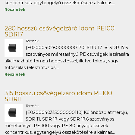
koncentrikus, egytengelyű összekötésére alkalmas...
Részletek
280 hosszú csővégelzáró idom PE100
SDR17
Termék
(E0200040280000000170) SDR 17 és SDR 17,6
szabványos méretarányú PE csővégek lezárására
alkalmazható tompa hegesztéssel, illetve tokos-, vagy
fűtőszálas (elektrofúziós)...
Részletek
315 hosszú csővégelzáró idom PE100
SDR11
Termék
(E0200040315000000110) Különböző átmérőjű,
SDR 11, SDR 17 vagy SDR 17,6 szabványos
méretarányú, PE 100 vagy PE 80 anyagú csövek
koncentrikus, egytengelyű összekötésére alkalmas...