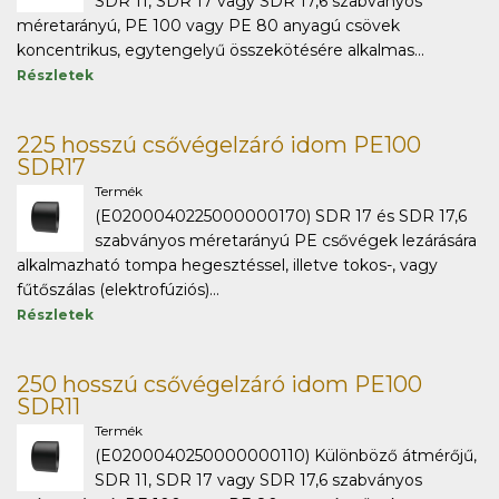
SDR 11, SDR 17 vagy SDR 17,6 szabványos
méretarányú, PE 100 vagy PE 80 anyagú csövek
koncentrikus, egytengelyű összekötésére alkalmas...
Részletek
225 hosszú csővégelzáró idom PE100
SDR17
Termék
(E0200040225000000170) SDR 17 és SDR 17,6
szabványos méretarányú PE csővégek lezárására
alkalmazható tompa hegesztéssel, illetve tokos-, vagy
fűtőszálas (elektrofúziós)...
Részletek
250 hosszú csővégelzáró idom PE100
SDR11
Termék
(E0200040250000000110) Különböző átmérőjű,
SDR 11, SDR 17 vagy SDR 17,6 szabványos