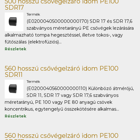
500 hosszú csővégelzáró idom PE100
SDR17
Termék
(E0200040500000000170) SDR 17 és SDR 17,6
szabványos méretarányú PE csővégek lezárására
alkalmazható tompa hegesztéssel, illetve tokos-, vagy
fűtőszálas (elektrofúziós)...
Részletek
560 hosszú csővégelzáró idom PE100
SDR11
Termék
(E0200040560000000110) Különböző átmérőjű,
SDR 11, SDR 17 vagy SDR 17,6 szabványos
méretarányú, PE 100 vagy PE 80 anyagú csövek
koncentrikus, egytengelyű összekötésére alkalmas...
Részletek
560 hosszú csővégelzáró idom PE100