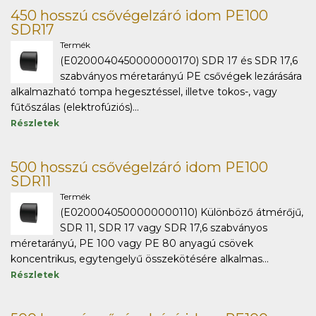
450 hosszú csővégelzáró idom PE100
SDR17
Termék
(E0200040450000000170) SDR 17 és SDR 17,6
szabványos méretarányú PE csővégek lezárására
alkalmazható tompa hegesztéssel, illetve tokos-, vagy
fűtőszálas (elektrofúziós)...
Részletek
500 hosszú csővégelzáró idom PE100
SDR11
Termék
(E0200040500000000110) Különböző átmérőjű,
SDR 11, SDR 17 vagy SDR 17,6 szabványos
méretarányú, PE 100 vagy PE 80 anyagú csövek
koncentrikus, egytengelyű összekötésére alkalmas...
Részletek