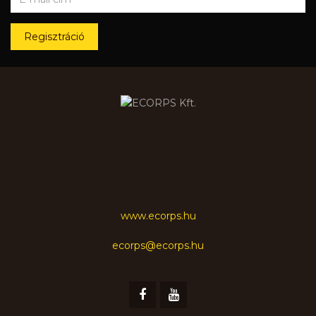
Regisztráció
www.ecorps.hu
ecorps@ecorps.hu