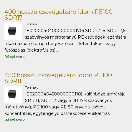
400 hosszú csővégelzáró idom PE100
SDR17
Termék
(E0200040400000000170) SDR 17 és SDR 17,6
szabványos méretarányú PE csővégek lezárására
alkalmazható tompa hegesztéssel, illetve tokos-, vagy
fűtőszálas (elektrofúziós)...
Részletek
450 hosszú csővégelzáró idom PE100
SDR11
Termék
(E0200040450000000110) Különböző átmérőjű,
SDR 11, SDR 17 vagy SDR 17,6 szabványos
méretarányú, PE 100 vagy PE 80 anyagú csövek
koncentrikus, egytengelyű összekötésére alkalmas...
Részletek