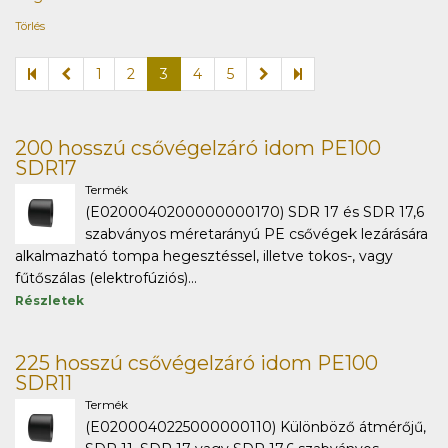
Törlés
1
2
3
4
5
200 hosszú csővégelzáró idom PE100
SDR17
Termék
(E0200040200000000170) SDR 17 és SDR 17,6
szabványos méretarányú PE csővégek lezárására
alkalmazható tompa hegesztéssel, illetve tokos-, vagy
fűtőszálas (elektrofúziós)...
Részletek
225 hosszú csővégelzáró idom PE100
SDR11
Termék
(E0200040225000000110) Különböző átmérőjű,