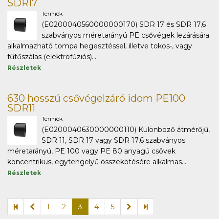
SDR17
Termék
(E0200040560000000170) SDR 17 és SDR 17,6
szabványos méretarányú PE csővégek lezárására
alkalmazható tompa hegesztéssel, illetve tokos-, vagy
fűtőszálas (elektrofúziós)...
Részletek
630 hosszú csővégelzáró idom PE100
SDR11
Termék
(E0200040630000000110) Különböző átmérőjű,
SDR 11, SDR 17 vagy SDR 17,6 szabványos
méretarányú, PE 100 vagy PE 80 anyagú csövek
koncentrikus, egytengelyű összekötésére alkalmas...
Részletek
1
2
3
4
5