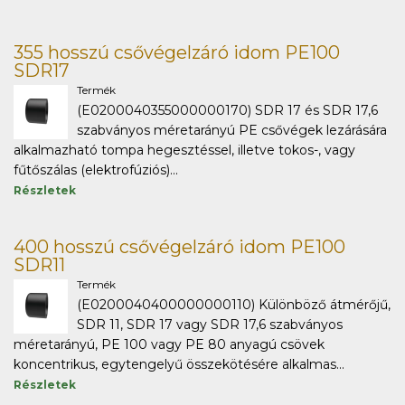
355 hosszú csővégelzáró idom PE100
SDR17
Termék
(E0200040355000000170) SDR 17 és SDR 17,6
szabványos méretarányú PE csővégek lezárására
alkalmazható tompa hegesztéssel, illetve tokos-, vagy
fűtőszálas (elektrofúziós)...
Részletek
400 hosszú csővégelzáró idom PE100
SDR11
Termék
(E0200040400000000110) Különböző átmérőjű,
SDR 11, SDR 17 vagy SDR 17,6 szabványos
méretarányú, PE 100 vagy PE 80 anyagú csövek
koncentrikus, egytengelyű összekötésére alkalmas...
Részletek