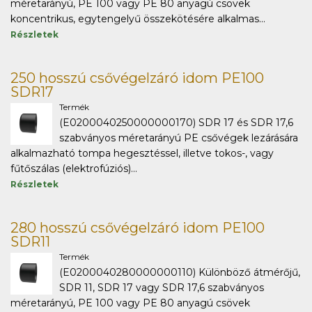
méretarányú, PE 100 vagy PE 80 anyagú csövek
koncentrikus, egytengelyű összekötésére alkalmas...
Részletek
250 hosszú csővégelzáró idom PE100
SDR17
Termék
(E0200040250000000170) SDR 17 és SDR 17,6
szabványos méretarányú PE csővégek lezárására
alkalmazható tompa hegesztéssel, illetve tokos-, vagy
fűtőszálas (elektrofúziós)...
Részletek
280 hosszú csővégelzáró idom PE100
SDR11
Termék
(E0200040280000000110) Különböző átmérőjű,
SDR 11, SDR 17 vagy SDR 17,6 szabványos
méretarányú, PE 100 vagy PE 80 anyagú csövek