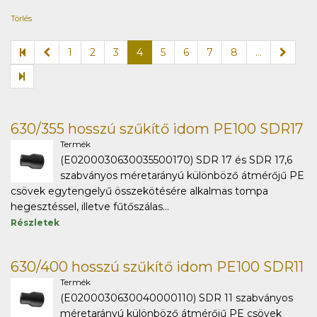
Törlés
1
2
3
4
5
6
7
8
...
630/355 hosszú szűkítő idom PE100 SDR17
Termék
(E0200030630035500170) SDR 17 és SDR 17,6
szabványos méretarányú különböző átmérőjű PE
csövek egytengelyű összekötésére alkalmas tompa
hegesztéssel, illetve fűtőszálas...
Részletek
630/400 hosszú szűkítő idom PE100 SDR11
Termék
(E0200030630040000110) SDR 11 szabványos
méretarányú különböző átmérőjű PE csövek