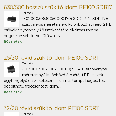
630/500 hosszú szűkítő idom PE100 SDR17
Termék
(E0200030630050000170) SDR 17 és SDR 17,6
szabványos méretarányú különböző átmérőjű PE
csövek egytengelyű összekötésére alkalmas tompa
hegesztéssel, illetve fűtőszálas...
Részletek
25/20 rövid szűkítő idom PE100 SDR11
Termék
(E0300030025002000110) SDR 11 szabványos
méretarányú különböző átmérőjű PE csövek
egytengelyű összekötésére alkalmas tompa hegesztéssel
beépíthető fröccsöntött idom....
Részletek
32/20 rövid szűkítő idom PE100 SDR11
Termék