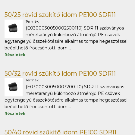
50/25 rövid szűkítő idom PE100 SDR11
Termék
(E0300030050002500110) SDR 11 szabványos
méretarányú különböző átmérőjű PE csövek
egytengelyű összekötésére alkalmas tompa hegesztéssel
beépíthető fröccsöntött idom....
Részletek
50/32 rövid szűkítő idom PE100 SDR11
Termék
(E0300030050003200110) SDR 11 szabványos
méretarányú különböző átmérőjű PE csövek
egytengelyű összekötésére alkalmas tompa hegesztéssel
beépíthető fröccsöntött idom....
Részletek
50/40 rövid szűkítő idom PE100 SDR11