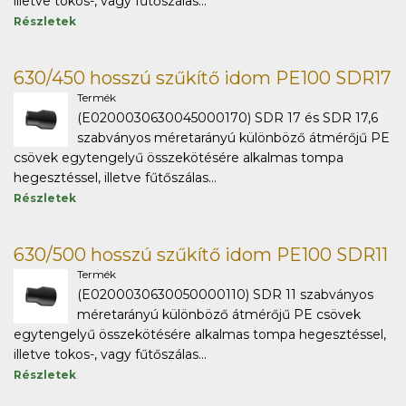
illetve tokos-, vagy fűtőszálas...
Részletek
630/450 hosszú szűkítő idom PE100 SDR17
Termék
(E0200030630045000170) SDR 17 és SDR 17,6
szabványos méretarányú különböző átmérőjű PE
csövek egytengelyű összekötésére alkalmas tompa
hegesztéssel, illetve fűtőszálas...
Részletek
630/500 hosszú szűkítő idom PE100 SDR11
Termék
(E0200030630050000110) SDR 11 szabványos
méretarányú különböző átmérőjű PE csövek
egytengelyű összekötésére alkalmas tompa hegesztéssel,
illetve tokos-, vagy fűtőszálas...
Részletek