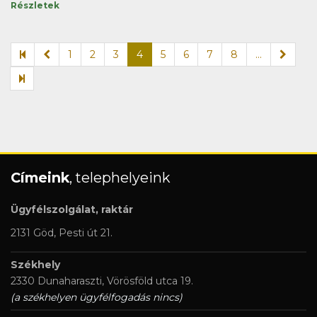
Részletek
1
2
3
4
5
6
7
8
...
Címeink
, telephelyeink
Ügyfélszolgálat, raktár
2131 Göd, Pesti út 21.
Székhely
2330 Dunaharaszti, Vörösföld utca 19.
(a székhelyen ügyfélfogadás nincs)