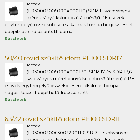
Termék
(E0300030050004000110) SDR 11 szabványos
méretarányú különböző átmérőjű PE csövek
egytengelyű összekötésére alkalmas tompa hegesztéssel
beépíthető fröccsöntött idom....
Részletek
50/40 rövid szűkítő idom PE100 SDR17
Termék
(E0300030050004000170) SDR 17 és SDR 17,6
szabványos méretarányú különböző átmérőjű PE
csövek egytengelyű összekötésére alkalmas tompa
hegesztéssel beépíthető fröccsöntött...
Részletek
63/32 rövid szűkítő idom PE100 SDR11
Termék
(E0300030063003200110) SDR 11 szabványos
méretarányú különböző átmérőjű PE csövek