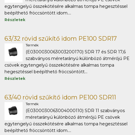
egytengelyű összekötésére alkalmas tompa hegesztéssel
beépíthető fröccsöntött idom....
Részletek
63/32 rövid szűkítő idom PE100 SDR17
Termék
(E0300030063003200170) SDR 17 és SDR 17,6
szabványos méretarányú különböző átmérőjű PE
csövek egytengelyű összekötésére alkalmas tompa
hegesztéssel beépíthető fröccsöntött...
Részletek
63/40 rövid szűkítő idom PE100 SDR11
Termék
(E0300030063004000110) SDR 11 szabványos
méretarányú különböző átmérőjű PE csövek
egytengelyű összekötésére alkalmas tompa hegesztéssel
beépíthető fröccsöntött idom....