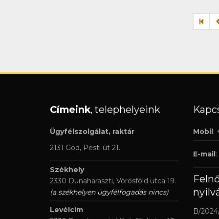
Címeink
, telephelyeink
Kapcs
Ügyfélszolgálat, raktár
Mobil
:
2131 Göd, Pesti út 21.
E-mail
:
Székhely
Feln
2330 Dunaharaszti, Vörösföld utca 19.
nyilv
(a székhelyen ügyfélfogadás nincs)
Levélcím
B/2024