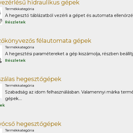
vezérlésű hidraulikus gépek
Termékkategória
A hegesztő táblázatból vezérli a gépet és automata ellenőrzés 
Részletek
zőkönyvezős félautomata gépek
Termékkategória
A hegesztési paramétereket a gép kiszámolja, részben beállítj
Részletek
szálas hegesztőgépek
Termékkategória
Szabadság az idom felhasználásban. Valamennyi márka termék
gépek....
tek
lyócső hegesztőgépek
Termékkategória