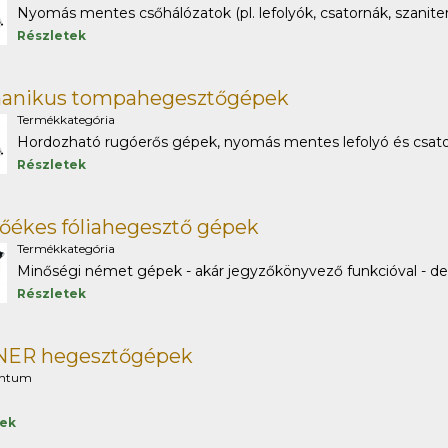
Nyomás mentes csőhálózatok (pl. lefolyók, csatornák, szaniter
Részletek
anikus tompahegesztőgépek
Termékkategória
Hordozható rugóerős gépek, nyomás mentes lefolyó és csatorna
Részletek
őékes fóliahegesztő gépek
Termékkategória
Minőségi német gépek - akár jegyzőkönyvező funkcióval - depó
Részletek
ER hegesztőgépek
ntum
tek