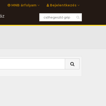
MNB árfolyam
Bejelentkezés
áz