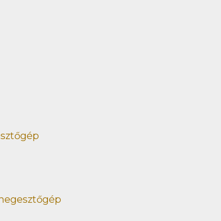
esztőgép
 hegesztőgép