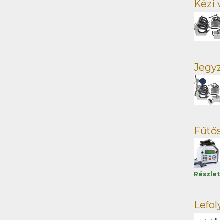
Kézi 
Jegy
Fűtő
Részle
Lefo