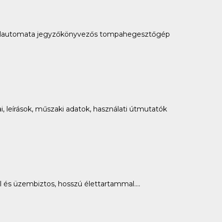
élautomata jegyzőkönyvezős tompahegesztőgép
 leírások, műszaki adatok, használati útmutatók
s üzembiztos, hosszú élettartammal....