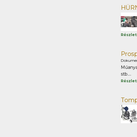
HÜRN
Részle
Pros
Dokume
Műanyag
stb....
Részle
Tomp