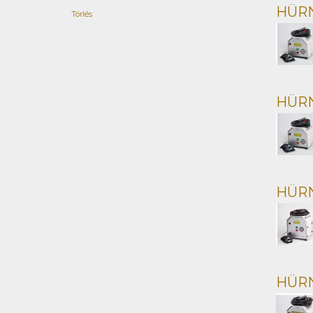
HÜRN
Törlés
HÜRN
HÜRN
HÜRNE