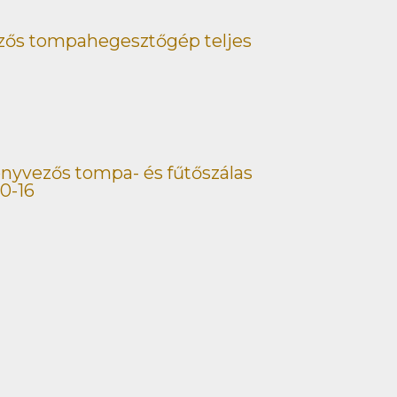
ős tompahegesztőgép teljes
yvezős tompa- és fűtőszálas
0-16