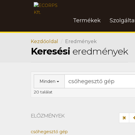
Termékek
Szolgált
Kezdőoldal
Eredmények
Keresési
eredmények
Minden
20 találat
ELŐZMÉNYEK
csőhegesztő gép