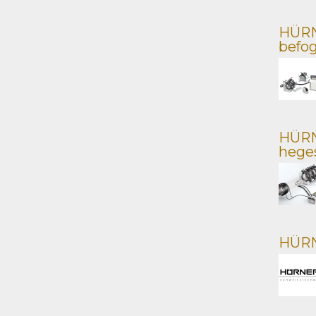
HÜRN
befog
HÜRNE
heges
HÜRN