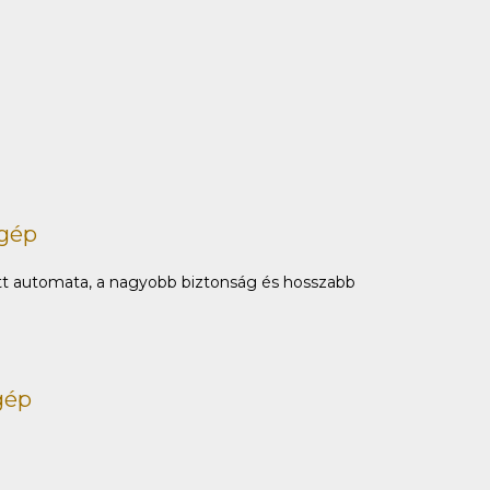
őgép
t automata, a nagyobb biztonság és hosszabb
gép