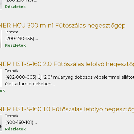
(200-230-113) ...
Részletek
ER HCU 300 mini Fűtőszálas hegesztőgép
Termék
(200-230-138) ...
Részletek
R HST-S-160 2.0 Fűtőszálas lefolyó hegeszt
Termék
(402-000-003) Új "2.0" műanyag dobozos védelemmel ellátot
élettartam érdekében!...
tek
R HST-S-160 1.0 Fűtőszálas lefolyó hegesztő
Termék
(400-160-101) ...
Részletek