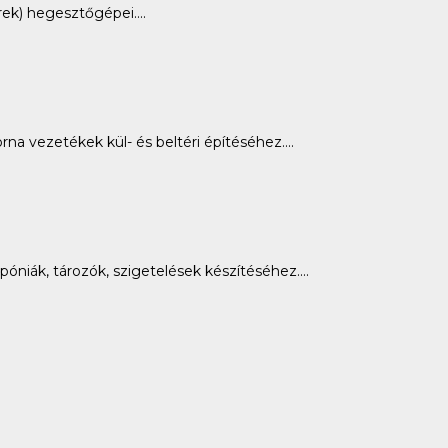
ek) hegesztőgépei....
 vezetékek kül- és beltéri építéséhez....
niák, tározók, szigetelések készítéséhez....