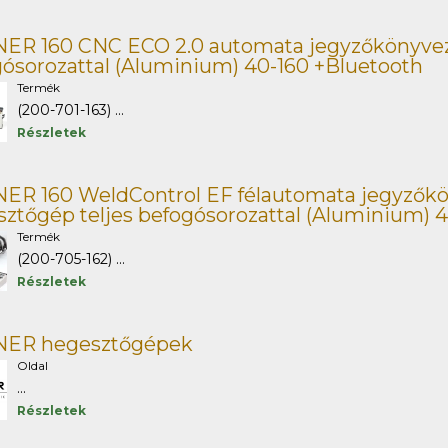
ER 160 CNC ECO 2.0 automata jegyzőkönyvez
ósorozattal (Aluminium) 40-160 +Bluetooth
Termék
(200-701-163) ...
Részletek
R 160 WeldControl EF félautomata jegyzőkön
ztőgép teljes befogósorozattal (Aluminium) 4
Termék
(200-705-162) ...
Részletek
ER hegesztőgépek
Oldal
...
Részletek