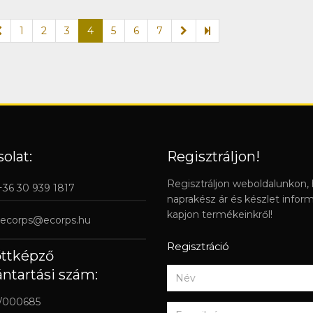
1
2
3
4
5
6
7
olat:
Regisztráljon!
Regisztráljon weboldalunkon,
 +36 30 939 1817
naprakész ár és készlet infor
kapjon termékeinkről!
ecorps@ecorps.hu
Regisztráció
őttképző
ántartási szám:
/000685