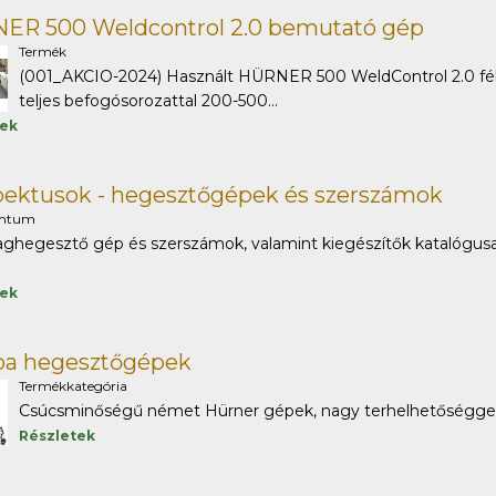
ER 500 Weldcontrol 2.0 bemutató gép
Termék
(001_AKCIO-2024) Használt HÜRNER 500 WeldControl 2.0 f
teljes befogósorozattal 200-500...
tek
pektusok - hegesztőgépek és szerszámok
ntum
hegesztő gép és szerszámok, valamint kiegészítők katalógusai,
tek
a hegesztőgépek
Termékkategória
Csúcsminőségű német Hürner gépek, nagy terhelhetőséggel é
Részletek