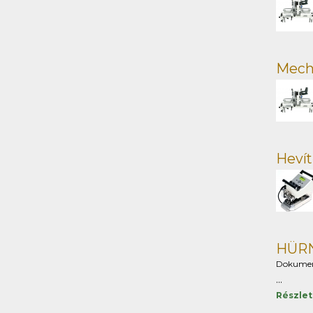
Mech
Hevít
HÜRN
Dokume
...
Részle