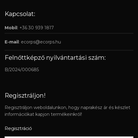
Kapcsolat:
Mobil
: +36 30 939 1817
E-mail
:
ecorps@ecorps.hu
Felnőttképző nyilvántartási szám:
B/2024/000685
Regisztráljon!
Regisztráljon weboldalunkon, hogy naprakész ár és készlet
információkat kapjon termékeinkről!
Regisztráció