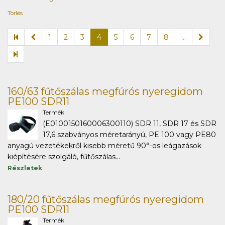
Törlés
1
2
3
4
5
6
7
8
...
160/63 fűtőszálas megfúrós nyeregidom
PE100 SDR11
Termék
(E0100150160006300110) SDR 11, SDR 17 és SDR
17,6 szabványos méretarányú, PE 100 vagy PE80
anyagú vezetékekről kisebb méretű 90°-os leágazások
kiépítésére szolgáló, fűtőszálas...
Részletek
180/20 fűtőszálas megfúrós nyeregidom
PE100 SDR11
Termék