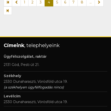
1
2
3
4
5
6
7
8
...
Címeink
, telephelyeink
Ügyfélszolgálat, raktár
2131 Göd, Pesti út 21.
Székhely
2330 Dunaharaszti, Vörösföld utca 19.
(a székhelyen ügyfélfogadás nincs)
Levélcím
2330 Dunaharaszti, Vörösföld utca 19.