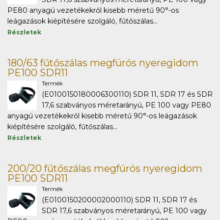
PE80 anyagú vezetékekről kisebb méretű 90°-os
leágazások kiépítésére szolgáló, fűtőszálas...
Részletek
180/63 fűtőszálas megfúrós nyeregidom
PE100 SDR11
Termék
(E0100150180006300110) SDR 11, SDR 17 és SDR
17,6 szabványos méretarányú, PE 100 vagy PE80
anyagú vezetékekről kisebb méretű 90°-os leágazások
kiépítésére szolgáló, fűtőszálas...
Részletek
200/20 fűtőszálas megfúrós nyeregidom
PE100 SDR11
Termék
(E0100150200002000110) SDR 11, SDR 17 és
SDR 17,6 szabványos méretarányú, PE 100 vagy