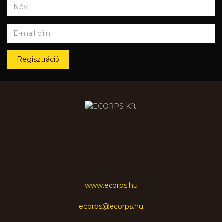
Regisztráció
www.ecorps.hu
ecorps@ecorps.hu