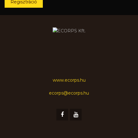
Regisztráció
www.ecorps.hu
ecorps@ecorps.hu