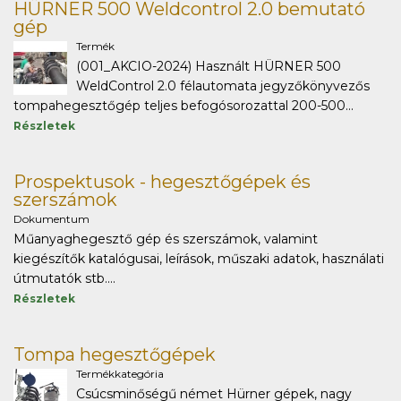
HÜRNER 500 Weldcontrol 2.0 bemutató
gép
Termék
(001_AKCIO-2024) Használt HÜRNER 500
WeldControl 2.0 félautomata jegyzőkönyvezős
tompahegesztőgép teljes befogósorozattal 200-500...
Részletek
Prospektusok - hegesztőgépek és
szerszámok
Dokumentum
Műanyaghegesztő gép és szerszámok, valamint
kiegészítők katalógusai, leírások, műszaki adatok, használati
útmutatók stb....
Részletek
Tompa hegesztőgépek
Termékkategória
Csúcsminőségű német Hürner gépek, nagy