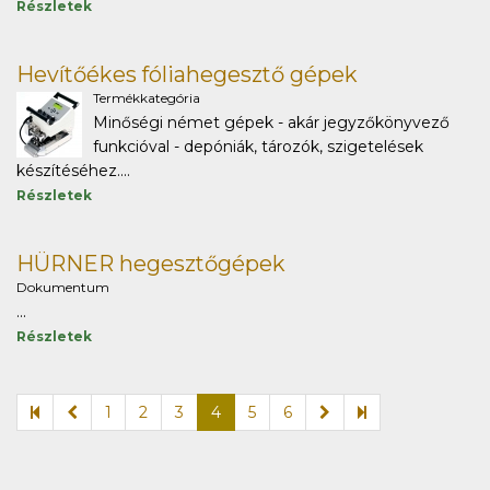
Részletek
Hevítőékes fóliahegesztő gépek
Termékkategória
Minőségi német gépek - akár jegyzőkönyvező
funkcióval - depóniák, tározók, szigetelések
készítéséhez....
Részletek
HÜRNER hegesztőgépek
Dokumentum
...
Részletek
1
2
3
4
5
6