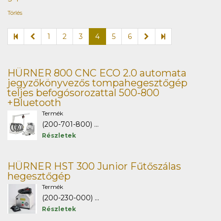
Törlés
1
2
3
4
5
6
HÜRNER 800 CNC ECO 2.0 automata
jegyzőkönyvezős tompahegesztőgép
teljes befogósorozattal 500-800
+Bluetooth
Termék
(200-701-800) ...
Részletek
HÜRNER HST 300 Junior Fűtőszálas
hegesztőgép
Termék
(200-230-000) ...
Részletek