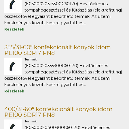
(E0500020315300C60170) Hevítőelemes
tompahegesztéssel és fűtőszálas (elektrofitting)
összekötővel egyaránt beépíthető termék. Az üzemi
körülmények között készre gyártott és...
Részletek
355/31-60° konfekcionált könyök idom
PE100 SDR17 PN8
Termék
(E0500020355300C60170) Hevítőelemes
tompahegesztéssel és fűtőszálas (elektrofitting)
összekötővel egyaránt beépíthető termék. Az üzemi
körülmények között készre gyártott és...
Részletek
400/31-60° konfekcionált könyök idom
PE100 SDR17 PN8
Termék
(E0500020400300C60170) Hevítőelemes