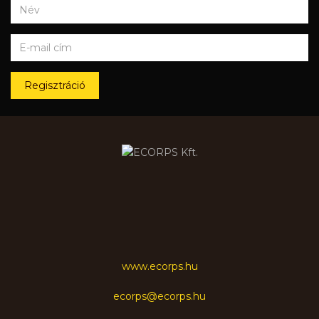
Regisztráció
www.ecorps.hu
ecorps@ecorps.hu