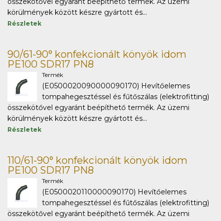
összekötővel egyaránt beépíthető termék. Az üzemi
körülmények között készre gyártott és...
Részletek
90/61-90° konfekcionált könyök idom
PE100 SDR17 PN8
Termék
(E0500020090000090170) Hevítőelemes
tompahegesztéssel és fűtőszálas (elektrofitting)
összekötővel egyaránt beépíthető termék. Az üzemi
körülmények között készre gyártott és...
Részletek
110/61-90° konfekcionált könyök idom
PE100 SDR17 PN8
Termék
(E0500020110000090170) Hevítőelemes
tompahegesztéssel és fűtőszálas (elektrofitting)
összekötővel egyaránt beépíthető termék. Az üzemi