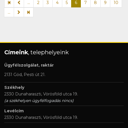
...
2
3
4
5
6
7
8
9
10
...
Címeink
, telephelyeink
Ügyfélszolgálat, raktár
2131 Göd, Pesti út 21.
Székhely
2330 Dunaharaszti, Vörösföld utca 19.
(a székhelyen ügyfélfogadás nincs)
Levélcím
2330 Dunaharaszti, Vörösföld utca 19.