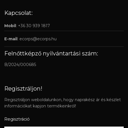
Kapcsolat:
Mobil
: +36 30 939 1817
E-mail
:
ecorps@ecorps.hu
Felnőttképző nyilvántartási szám:
B/2024/000685
Regisztráljon!
Regisztráljon weboldalunkon, hogy naprakész ár és készlet
információkat kapjon termékeinkről!
Regisztráció