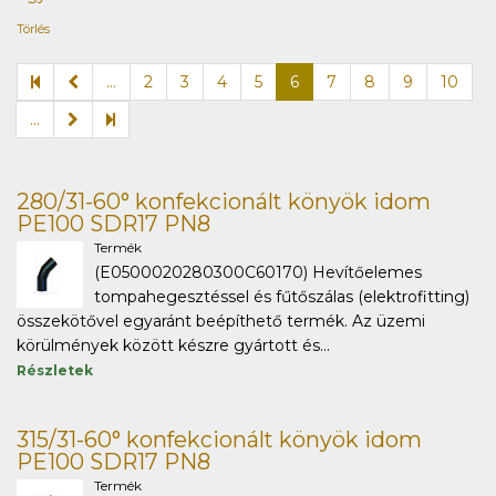
Törlés
...
2
3
4
5
6
7
8
9
10
...
280/31-60° konfekcionált könyök idom
PE100 SDR17 PN8
Termék
(E0500020280300C60170) Hevítőelemes
tompahegesztéssel és fűtőszálas (elektrofitting)
összekötővel egyaránt beépíthető termék. Az üzemi
körülmények között készre gyártott és...
Részletek
315/31-60° konfekcionált könyök idom
PE100 SDR17 PN8
Termék