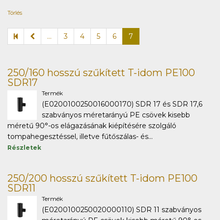
Törlés
...
3
4
5
6
7
250/160 hosszú szűkített T-idom PE100
SDR17
Termék
(E0200100250016000170) SDR 17 és SDR 17,6
szabványos méretarányú PE csövek kisebb
méretű 90°-os elágazásának kiépítésére szolgáló
tompahegesztéssel, illetve fűtőszálas- és...
Részletek
250/200 hosszú szűkített T-idom PE100
SDR11
Termék
(E0200100250020000110) SDR 11 szabványos