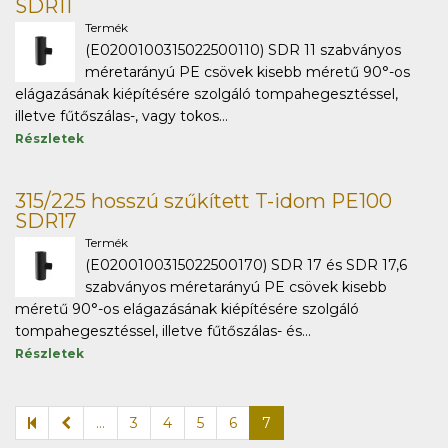
SDR11
Termék
(E0200100315022500110) SDR 11 szabványos
méretarányú PE csövek kisebb méretű 90°-os
elágazásának kiépítésére szolgáló tompahegesztéssel,
illetve fűtőszálas-, vagy tokos...
Részletek
315/225 hosszú szűkített T-idom PE100
SDR17
Termék
(E0200100315022500170) SDR 17 és SDR 17,6
szabványos méretarányú PE csövek kisebb
méretű 90°-os elágazásának kiépítésére szolgáló
tompahegesztéssel, illetve fűtőszálas- és...
Részletek
...
3
4
5
6
7