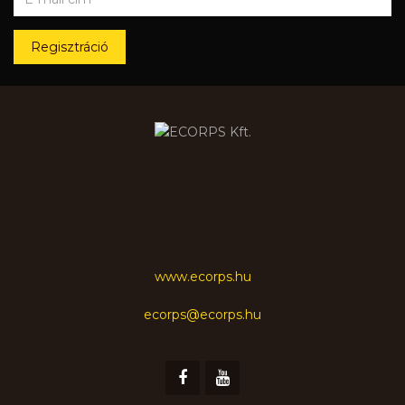
Regisztráció
www.ecorps.hu
ecorps@ecorps.hu