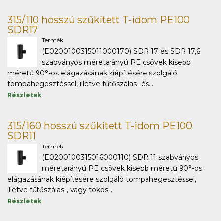
315/110 hosszú szűkített T-idom PE100
SDR17
Termék
(E0200100315011000170) SDR 17 és SDR 17,6
szabványos méretarányú PE csövek kisebb
méretű 90°-os elágazásának kiépítésére szolgáló
tompahegesztéssel, illetve fűtőszálas- és...
Részletek
315/160 hosszú szűkített T-idom PE100
SDR11
Termék
(E0200100315016000110) SDR 11 szabványos
méretarányú PE csövek kisebb méretű 90°-os
elágazásának kiépítésére szolgáló tompahegesztéssel,
illetve fűtőszálas-, vagy tokos...
Részletek