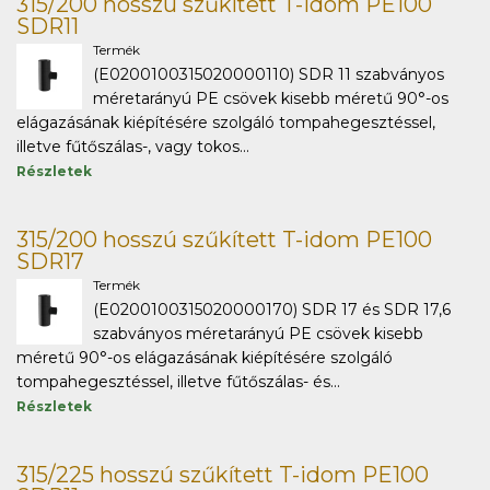
315/200 hosszú szűkített T-idom PE100
SDR11
Termék
(E0200100315020000110) SDR 11 szabványos
méretarányú PE csövek kisebb méretű 90°-os
elágazásának kiépítésére szolgáló tompahegesztéssel,
illetve fűtőszálas-, vagy tokos...
Részletek
315/200 hosszú szűkített T-idom PE100
SDR17
Termék
(E0200100315020000170) SDR 17 és SDR 17,6
szabványos méretarányú PE csövek kisebb
méretű 90°-os elágazásának kiépítésére szolgáló
tompahegesztéssel, illetve fűtőszálas- és...
Részletek
315/225 hosszú szűkített T-idom PE100