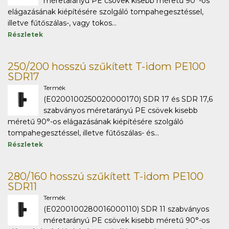
méretarányú PE csövek kisebb méretű 90°-os
elágazásának kiépítésére szolgáló tompahegesztéssel,
illetve fűtőszálas-, vagy tokos...
Részletek
250/200 hosszú szűkített T-idom PE100
SDR17
Termék
(E0200100250020000170) SDR 17 és SDR 17,6
szabványos méretarányú PE csövek kisebb
méretű 90°-os elágazásának kiépítésére szolgáló
tompahegesztéssel, illetve fűtőszálas- és...
Részletek
280/160 hosszú szűkített T-idom PE100
SDR11
Termék
(E0200100280016000110) SDR 11 szabványos
méretarányú PE csövek kisebb méretű 90°-os