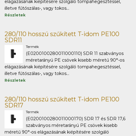
elágazásának kiépítésére szolgáló tompahegesztéssel,
illetve fűtőszálas-, vagy tokos...
Részletek
280/110 hosszú szűkített T-idom PE100
SDR11
Termék
(E0200100280011000110) SDR 11 szabványos
méretarányú PE csövek kisebb méretű 90°-os
elágazásának kiépítésére szolgáló tompahegesztéssel,
illetve fűtőszálas-, vagy tokos...
Részletek
280/110 hosszú szűkített T-idom PE100
SDR17
Termék
(E0200100280011000170) SDR 17 és SDR 17,6
szabványos méretarányú PE csövek kisebb
méretű 90°-os elágazásának kiépítésére szolgáló