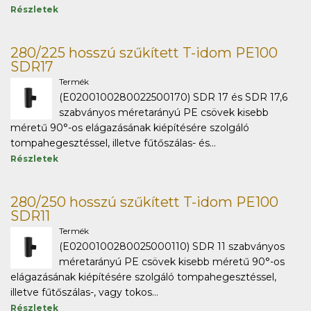
Részletek
280/225 hosszú szűkített T-idom PE100
SDR17
Termék
(E0200100280022500170) SDR 17 és SDR 17,6
szabványos méretarányú PE csövek kisebb
méretű 90°-os elágazásának kiépítésére szolgáló
tompahegesztéssel, illetve fűtőszálas- és...
Részletek
280/250 hosszú szűkített T-idom PE100
SDR11
Termék
(E0200100280025000110) SDR 11 szabványos
méretarányú PE csövek kisebb méretű 90°-os
elágazásának kiépítésére szolgáló tompahegesztéssel,
illetve fűtőszálas-, vagy tokos...
Részletek