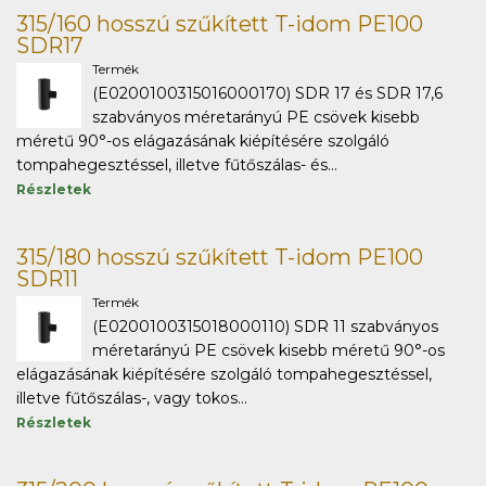
315/160 hosszú szűkített T-idom PE100
SDR17
Termék
(E0200100315016000170) SDR 17 és SDR 17,6
szabványos méretarányú PE csövek kisebb
méretű 90°-os elágazásának kiépítésére szolgáló
tompahegesztéssel, illetve fűtőszálas- és...
Részletek
315/180 hosszú szűkített T-idom PE100
SDR11
Termék
(E0200100315018000110) SDR 11 szabványos
méretarányú PE csövek kisebb méretű 90°-os
elágazásának kiépítésére szolgáló tompahegesztéssel,
illetve fűtőszálas-, vagy tokos...
Részletek