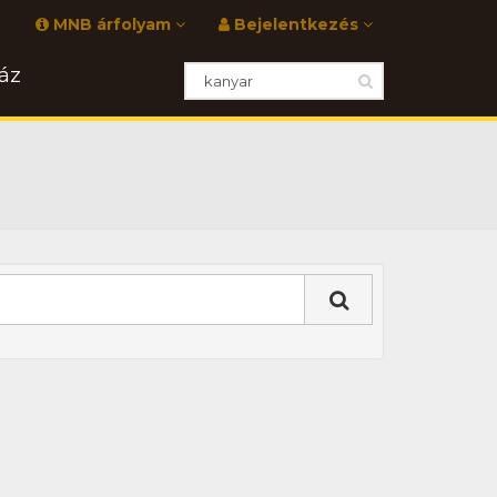
MNB árfolyam
Bejelentkezés
áz