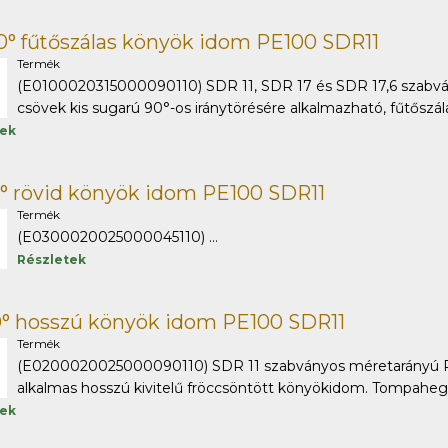
0° fűtőszálas könyök idom PE100 SDR11
Termék
(E0100020315000090110) SDR 11, SDR 17 és SDR 17,6 szabv
csövek kis sugarú 90°-os iránytörésére alkalmazható, fűtőszálas
tek
° rövid könyök idom PE100 SDR11
Termék
(E0300020025000045110) ...
Részletek
0° hosszú könyök idom PE100 SDR11
Termék
(E0200020025000090110) SDR 11 szabványos méretarányú PE 
alkalmas hosszú kivitelű fröccsöntött könyökidom. Tompaheges
tek