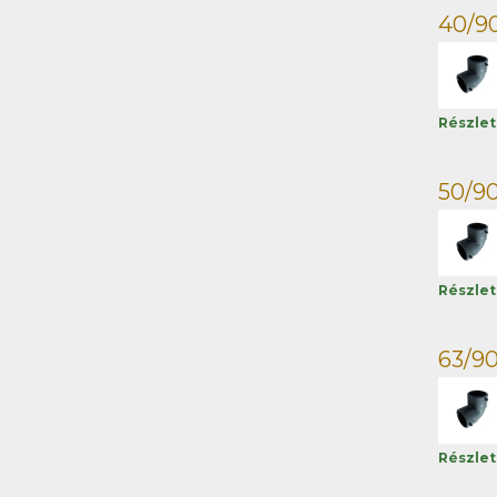
40/90
Részle
50/90
Részle
63/90
Részle