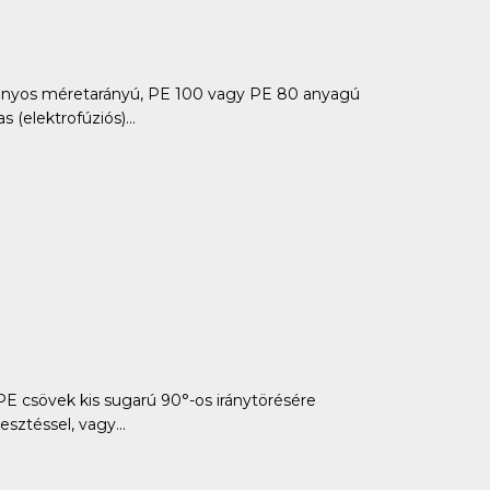
ányos méretarányú, PE 100 vagy PE 80 anyagú
 (elektrofúziós)...
csövek kis sugarú 90°-os iránytörésére
ztéssel, vagy...