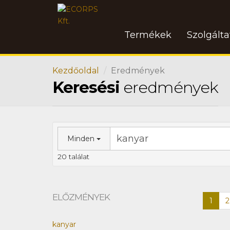
Termékek
Szolgált
Kezdőoldal
Eredmények
Keresési
eredmények
Minden
20 találat
ELŐZMÉNYEK
1
2
kanyar