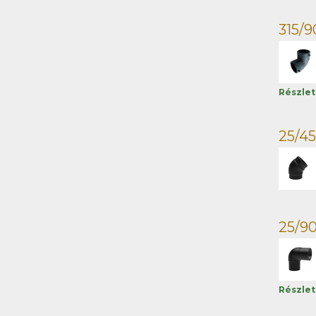
315/9
Részle
25/45
25/9
Részle