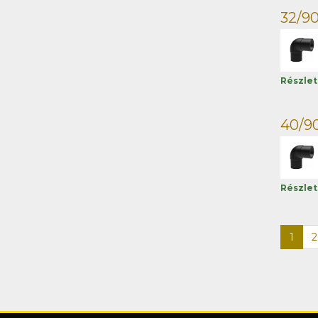
32/9
Részle
40/9
Részle
1
2