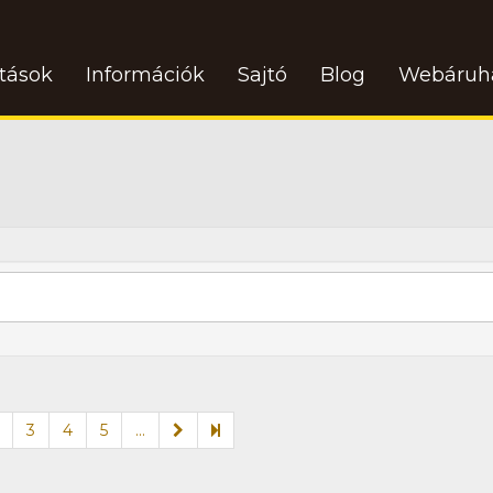
atások
Információk
Sajtó
Blog
Webáruh
3
4
5
...