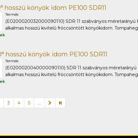
0° hosszú könyök idom PE100 SDR11
Termék
(E0200020032000090110) SDR 11 szabványos méretarányú PE 
alkalmas hosszú kivitelű fröccsöntött könyökidom. Tompaheges
tek
0° hosszú könyök idom PE100 SDR11
Termék
(E0200020040000090110) SDR 11 szabványos méretarányú PE 
alkalmas hosszú kivitelű fröccsöntött könyökidom. Tompaheges
tek
3
4
5
...