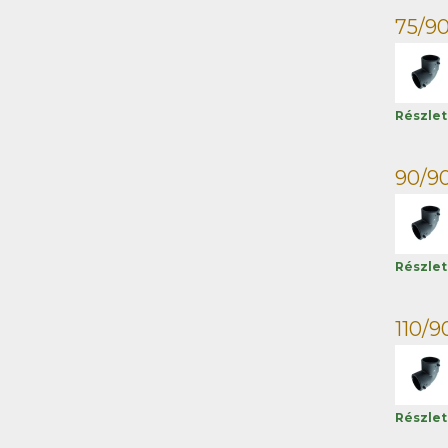
75/90
Részle
90/90
Részle
110/9
Részle