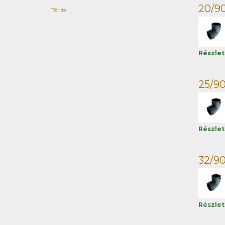
20/90
Törlés
Részle
25/90
Részle
32/90
Részle