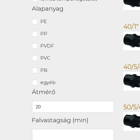
Alapanyag
PE
40/1
PP
PVDF
PVC
40/5
PB
egyéb
Átmérő
50/5
Falvastagság (min)