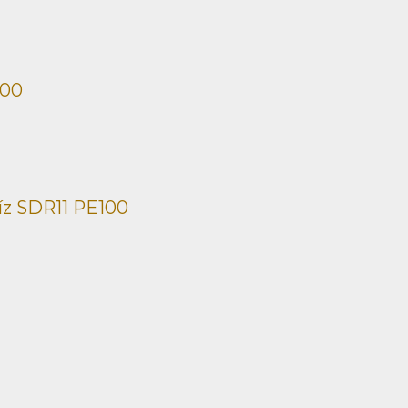
100
íz SDR11 PE100