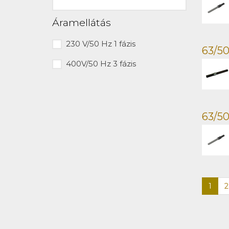
Áramellátás
230 V/50 Hz 1 fázis
63/50
400V/50 Hz 3 fázis
63/50
1
2