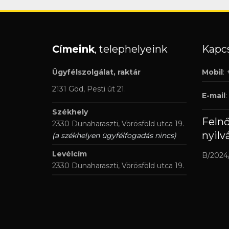
Címeink
, telephelyeink
Kapcs
Ügyfélszolgálat, raktár
Mobil
:
2131 Göd, Pesti út 21.
E-mail
:
Székhely
Feln
2330 Dunaharaszti, Vörösföld utca 19.
nyilv
(a székhelyen ügyfélfogadás nincs)
Levélcím
B/2024
2330 Dunaharaszti, Vörösföld utca 19.