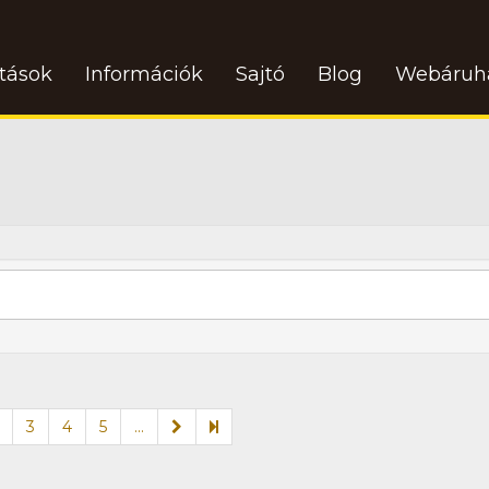
atások
Információk
Sajtó
Blog
Webáruh
3
4
5
...