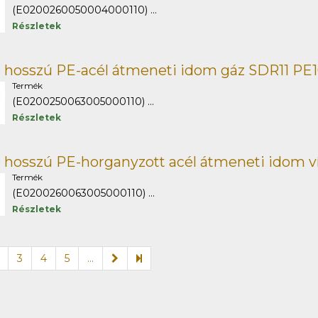
(E0200260050004000110) ...
Részletek
 hosszú PE-acél átmeneti idom gáz SDR11 PE
Termék
(E0200250063005000110) ...
Részletek
 hosszú PE-horganyzott acél átmeneti idom v
Termék
(E0200260063005000110) ...
Részletek
3
4
5
...