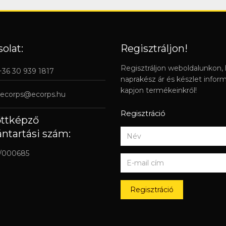
olat:
Regisztráljon!
Regisztráljon weboldalunkon,
 +36 30 939 1817
naprakész ár és készlet infor
kapjon termékeinkről!
ecorps@ecorps.hu
Regisztráció
őttképző
ántartási szám:
/000685
Regisztráció