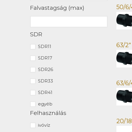
50/6
Falvastagság (max)
SDR
63/2
SDR11
SDR17
SDR26
SDR33
63/6
SDR41
egyéb
Felhasználás
20/18
ivóvíz