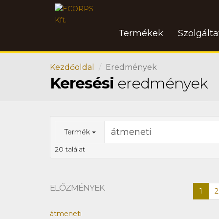
Termékek
Szolgált
Kezdőoldal
Eredmények
Keresési
eredmények
Termék
20 találat
ELŐZMÉNYEK
1
2
átmeneti