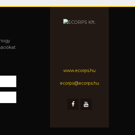
 hogy
mációkat
www.ecorps.hu
ecorps@ecorps.hu