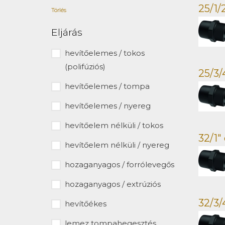
25/1
Törlés
Eljárás
hevítőelemes / tokos
(polifúziós)
25/3
hevítőelemes / tompa
hevítőelemes / nyereg
hevítőelem nélküli / tokos
32/1
hevítőelem nélküli / nyereg
hozaganyagos / forrólevegős
hozaganyagos / extrúziós
32/3
hevítőékes
lemez tompahegesztés