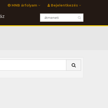
MNB árfolyam
Bejelentkezés
áz