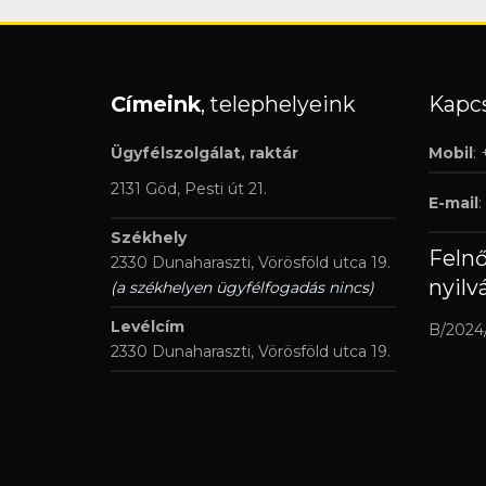
Címeink
, telephelyeink
Kapcs
Ügyfélszolgálat, raktár
Mobil
:
2131 Göd, Pesti út 21.
E-mail
:
Székhely
Feln
2330 Dunaharaszti, Vörösföld utca 19.
nyilv
(a székhelyen ügyfélfogadás nincs)
Levélcím
B/2024
2330 Dunaharaszti, Vörösföld utca 19.