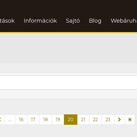
atások
Információk
Sajtó
Blog
Webáruh
...
16
17
18
19
20
21
22
23