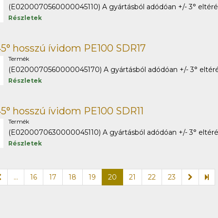
(E0200070560000045110) A gyártásból adódóan +/- 3° eltérés 
Részletek
5° hosszú ívidom PE100 SDR17
Termék
(E0200070560000045170) A gyártásból adódóan +/- 3° eltérés
Részletek
5° hosszú ívidom PE100 SDR11
Termék
(E0200070630000045110) A gyártásból adódóan +/- 3° eltérés 
Részletek
...
16
17
18
19
20
21
22
23