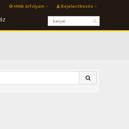
MNB árfolyam
Bejelentkezés
áz