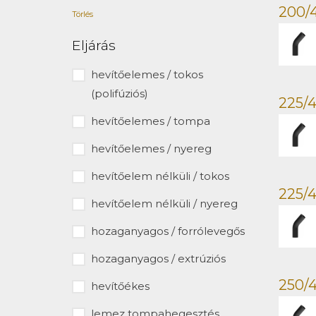
200/
Törlés
Eljárás
hevítőelemes / tokos
(polifúziós)
225/4
hevítőelemes / tompa
hevítőelemes / nyereg
hevítőelem nélküli / tokos
225/4
hevítőelem nélküli / nyereg
hozaganyagos / forrólevegős
hozaganyagos / extrúziós
250/4
hevítőékes
lemez tompahegesztés