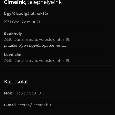
Címeink
, telephelyeink
Ügyfélszolgálat, raktár
2131 Göd, Pesti út 21.
Székhely
2330 Dunaharaszti, Vörösföld utca 19.
(a székhelyen ügyfélfogadás nincs)
Levélcím
2330 Dunaharaszti, Vörösföld utca 19.
Kapcsolat:
Mobil
: +36 30 939 1817
E-mail
:
ecorps@ecorps.hu