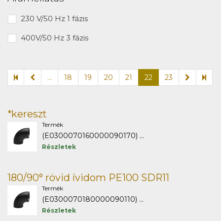
230 V/50 Hz 1 fázis
400V/50 Hz 3 fázis
...
18
19
20
21
22
23
*kereszt
Termék
(E0300070160000090170) ...
Részletek
180/90° rövid ívidom PE100 SDR11
Termék
(E0300070180000090110) ...
Részletek