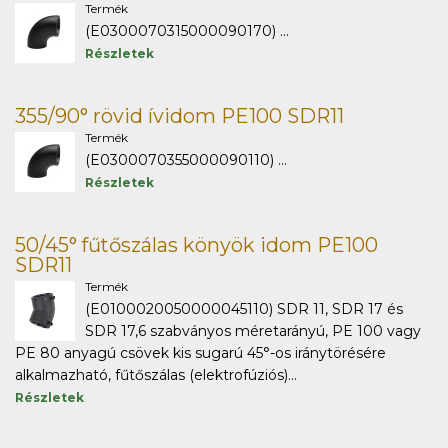
Termék
(E0300070315000090170) ...
Részletek
355/90° rövid ívidom PE100 SDR11
Termék
(E0300070355000090110) ...
Részletek
50/45° fűtőszálas könyök idom PE100
SDR11
Termék
(E0100020050000045110) SDR 11, SDR 17 és
SDR 17,6 szabványos méretarányú, PE 100 vagy
PE 80 anyagú csövek kis sugarú 45°-os iránytörésére
alkalmazható, fűtőszálas (elektrofúziós)...
Részletek