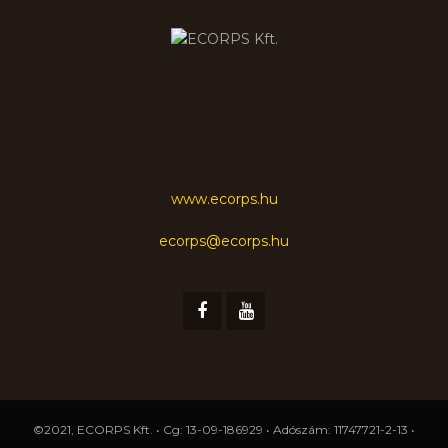
www.ecorps.hu
ecorps@ecorps.hu
©2021, ECORPS Kft. • Cg: 13-09-186929 • Adószám: 11747721-2-13 •