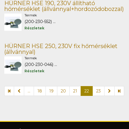
HÜRNER HSE 190, 230V állítható
hőmérséklet (állvánnyal+hordozódobozzal)
Termék
(200-230-552) ...
Részletek
HÜRNER HSE 250, 230V fix hőmérséklet
(állvánnyal)
Termék
(200-230-046) ...
Részletek
...
18
19
20
21
22
23