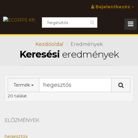
Bejelentkezés
Kezdőoldal
Eredmények
Keresési
eredmények
Termék
20 találat
ELŐZMÉNYEK
hegesztős