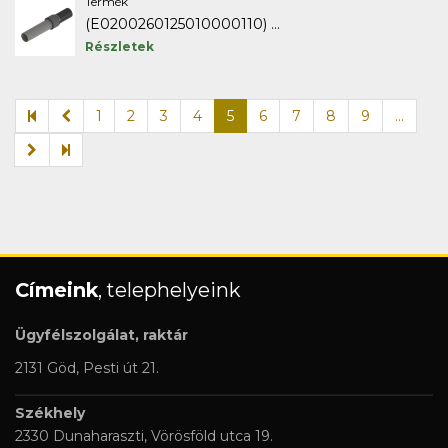
Termék
(E0200260125010000110) ...
Részletek
1
2
3
4
5
6
7
8
9
...
Címeink
, telephelyeink
Ügyfélszolgálat, raktár
2131 Göd, Pesti út 21.
Székhely
2330 Dunaharaszti, Vörösföld utca 19.