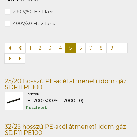
230 V/50 Hz 1 fázis
400V/50 Hz 3 fázis
1
2
3
4
5
6
7
8
9
...
25/20 hosszú PE-acél átmeneti idom gáz
SDR11 PE100
Termék
(E0200250025002000110) ...
Részletek
32/25 hosszú PE-acél átmeneti idom gáz
SDR11 PE100