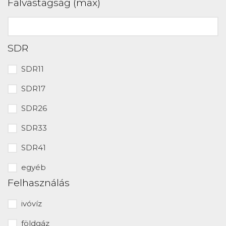
Falvastagság (max)
SDR
SDR11
SDR17
SDR26
SDR33
SDR41
egyéb
Felhasználás
ivóvíz
földgáz