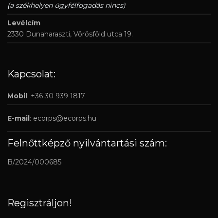
(a székhelyen ügyfélfogadás nincs)
Levélcím
2330 Dunaharaszti, Vörösföld utca 19.
Kapcsolat:
Mobil
: +36 30 939 1817
E-mail
:
ecorps@ecorps.hu
Felnőttképző nyilvántartási szám:
B/2024/000685
Regisztráljon!