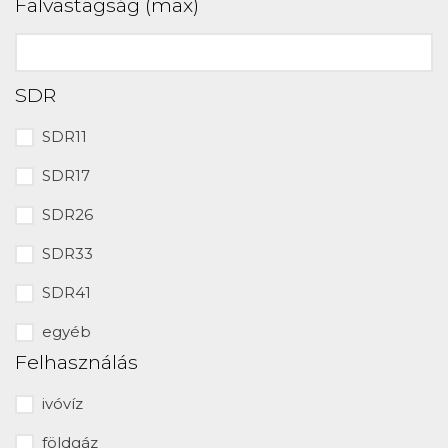
Falvastagság (max)
SDR
SDR11
SDR17
SDR26
SDR33
SDR41
egyéb
Felhasználás
ivóvíz
földgáz