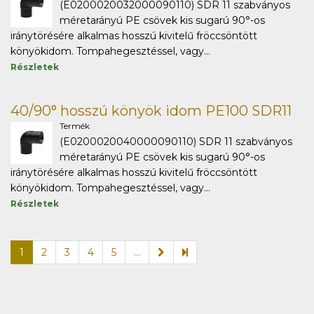
(E0200020032000090110) SDR 11 szabványos
méretarányú PE csövek kis sugarú 90°-os
iránytörésére alkalmas hosszú kivitelű fröccsöntött
könyökidom. Tompahegesztéssel, vagy...
Részletek
40/90° hosszú könyök idom PE100 SDR11
Termék
(E0200020040000090110) SDR 11 szabványos
méretarányú PE csövek kis sugarú 90°-os
iránytörésére alkalmas hosszú kivitelű fröccsöntött
könyökidom. Tompahegesztéssel, vagy...
Részletek
1
2
3
4
5
...