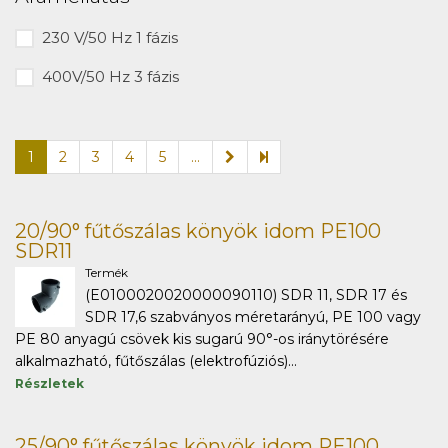
230 V/50 Hz 1 fázis
400V/50 Hz 3 fázis
1
2
3
4
5
...
20/90° fűtőszálas könyök idom PE100
SDR11
Termék
(E0100020020000090110) SDR 11, SDR 17 és
SDR 17,6 szabványos méretarányú, PE 100 vagy
PE 80 anyagú csövek kis sugarú 90°-os iránytörésére
alkalmazható, fűtőszálas (elektrofúziós)...
Részletek
25/90° fűtőszálas könyök idom PE100