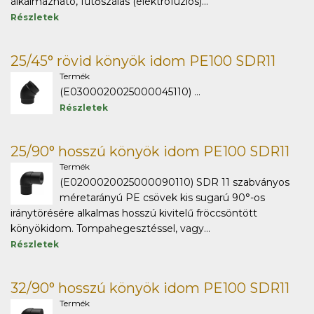
alkalmazható, fűtőszálas (elektrofúziós)...
Részletek
25/45° rövid könyök idom PE100 SDR11
Termék
(E0300020025000045110) ...
Részletek
25/90° hosszú könyök idom PE100 SDR11
Termék
(E0200020025000090110) SDR 11 szabványos
méretarányú PE csövek kis sugarú 90°-os
iránytörésére alkalmas hosszú kivitelű fröccsöntött
könyökidom. Tompahegesztéssel, vagy...
Részletek
32/90° hosszú könyök idom PE100 SDR11
Termék