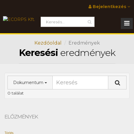
Bejelentkezés
Kezdőoldal
Eredmények
Keresési
eredmények
Dokumentum
0 találat
ELŐZMÉNYEK
Törlés