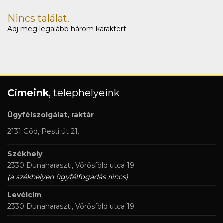
Nincs találat.
Adj meg legalább három karaktert.
Címeink
, telephelyeink
Ügyfélszolgálat, raktár
2131 Göd, Pesti út 21.
Székhely
2330 Dunaharaszti, Vörösföld utca 19.
(a székhelyen ügyfélfogadás nincs)
Levélcím
2330 Dunaharaszti, Vörösföld utca 19.