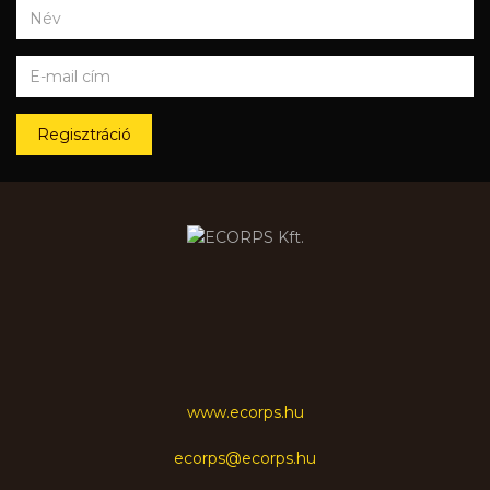
Regisztráció
www.ecorps.hu
ecorps@ecorps.hu