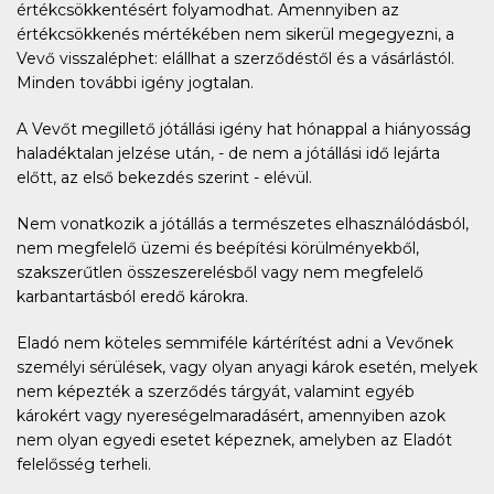
értékcsökkentésért folyamodhat. Amennyiben az
értékcsökkenés mértékében nem sikerül megegyezni, a
Vevő visszaléphet: elállhat a szerződéstől és a vásárlástól.
Minden további igény jogtalan.
A Vevőt megillető jótállási igény hat hónappal a hiányosság
haladéktalan jelzése után, - de nem a jótállási idő lejárta
előtt, az első bekezdés szerint - elévül.
Nem vonatkozik a jótállás a természetes elhasználódásból,
nem megfelelő üzemi és beépítési körülményekből,
szakszerűtlen összeszerelésből vagy nem megfelelő
karbantartásból eredő károkra.
Eladó nem köteles semmiféle kártérítést adni a Vevőnek
személyi sérülések, vagy olyan anyagi károk esetén, melyek
nem képezték a szerződés tárgyát, valamint egyéb
károkért vagy nyereségelmaradásért, amennyiben azok
nem olyan egyedi esetet képeznek, amelyben az Eladót
felelősség terheli.