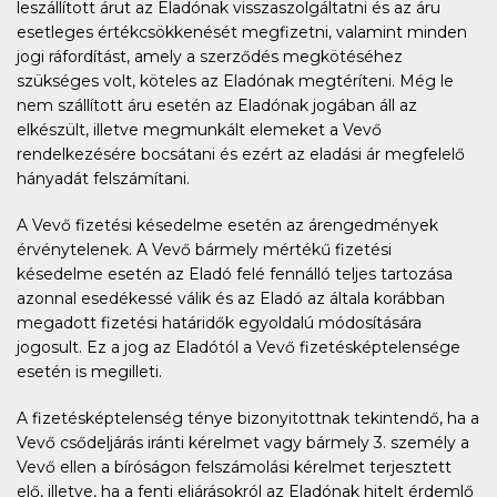
leszállított árut az Eladónak visszaszolgáltatni és az áru
esetleges értékcsökkenését megfizetni, valamint minden
jogi ráfordítást, amely a szerződés megkötéséhez
szükséges volt, köteles az Eladónak megtéríteni. Még le
nem szállított áru esetén az Eladónak jogában áll az
elkészült, illetve megmunkált elemeket a Vevő
rendelkezésére bocsátani és ezért az eladási ár megfelelő
hányadát felszámítani.
A Vevő fizetési késedelme esetén az árengedmények
érvénytelenek. A Vevő bármely mértékű fizetési
késedelme esetén az Eladó felé fennálló teljes tartozása
azonnal esedékessé válik és az Eladó az általa korábban
megadott fizetési határidők egyoldalú módosítására
jogosult. Ez a jog az Eladótól a Vevő fizetésképtelensége
esetén is megilleti.
A fizetésképtelenség ténye bizonyitottnak tekintendő, ha a
Vevő csődeljárás iránti kérelmet vagy bármely 3. személy a
Vevő ellen a bíróságon felszámolási kérelmet terjesztett
elő, illetve, ha a fenti eljárásokról az Eladónak hitelt érdemlő