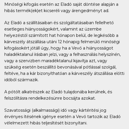
Minőségi kifogás esetén az Eladó saját döntése alapján a
hibás termék(ek)et kicseréli vagy árengedményt ad.
Az Eladó a szállításaiban és szolgáltatásaiban fellelhető
esetleges hiányosságokért, valamint az üzembe
helyezéstől számított hat hónapon belül, de legkésőbb a
kárveszély átszállása utáni 12 hónapig felmerülő minőségi
kifogásokért jótáll úgy, hogy ha a Vevő a hiányosságot
haladéktalanul írásban jelzi, vagy a felhasználás helyszínén,
vagy a szervizben maradéktalanul kijavítja azt, vagy
szükség esetén beszállító bevonásával pótlással szolgál,
feltéve, ha a kár bizonyíthatóan a kárveszély átszállása előtti
időből származik.
A pótólt alkatrészek az Eladó tulajdonába kerülnek, és
felszólításra rendelkezésünre bocsájta azokat.
Szavatossági (alkalmassági) idő vagy kártéritési jog
érvényes ítésének igénye esetén a Vevő tartozik az Eladó
vélelmezett hibás teljesltését bizonyítani.