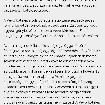
a rendelkezés a Vevő számára nem jelent elállási okot és
nem teremt az Eladó számára az termékre vonatkozóan
visszavételi kötelezettséget.
A Vevő köteles a tulajdonjog megőrzéséhez szükséges
formai követelményeknek eleget tenni. Zálogosítás vagy
egyéb igénybevétel esetén a Vevő köteles az Eladó
tulajdonjogát érvényesíteni, és őt haladéktalanul értesíteni.
Az áru megmunkálása, illetve új egységgé történő
feldolgozása során az új egység a részesedés arányában az
áru értekének megfelelően az Eladó tulajdonában marad.
Tovább értékesítésből eredő követelések esetén a Vevő
minden egyéb jogáról az Eladó javára lemond. Amennyiben
ez utóbbi a bármikor rendelkezésére álló jogot a követelés
behajtására nem használja fel a Vevőnek joga és
kötelessége, hogy az Eladónak a szóban forgó összeget
haladéktalanul beszolgáltassa. A Vevőnek a tulajdonjoggal
bíró árut csakis a szokásos kereskedelmi forgalomban
szabad értékesíteni, és sem elzálogosítania, sem pedig
biztosítékként beszolgáltatnia nem szabad. A Vevő köteles