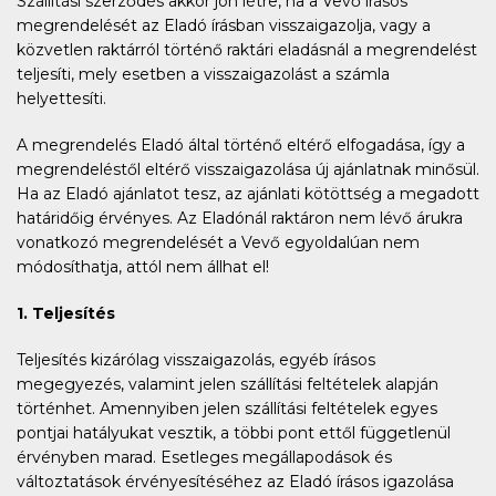
Szállitási szerződés akkor jön létre, ha a Vevő írásos
megrendelését az Eladó írásban visszaigazolja, vagy a
közvetlen raktárról történő raktári eladásnál a megrendelést
teljesíti, mely esetben a visszaigazolást a számla
helyettesíti.
A megrendelés Eladó által történő eltérő elfogadása, így a
megrendeléstől eltérő visszaigazolása új ajánlatnak minősül.
Ha az Eladó ajánlatot tesz, az ajánlati kötöttség a megadott
határidőig érvényes. Az Eladónál raktáron nem lévő árukra
vonatkozó megrendelését a Vevő egyoldalúan nem
módosíthatja, attól nem állhat el!
1. Teljesítés
Teljesítés kizárólag visszaigazolás, egyéb írásos
megegyezés, valamint jelen szállítási feltételek alapján
történhet. Amennyiben jelen szállítási feltételek egyes
pontjai hatályukat vesztik, a többi pont ettől függetlenül
érvényben marad. Esetleges megállapodások és
változtatások érvényesítéséhez az Eladó írásos igazolása