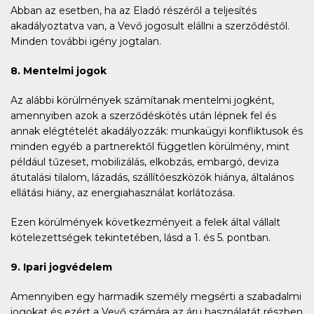
Abban az esetben, ha az Eladó részéről a teljesítés
akadályoztatva van, a Vevő jogosult elállni a szerződéstől.
Minden további igény jogtalan.
8. Mentelmi jogok
Az alábbi körülmények számítanak mentelmi jogként,
amennyiben azok a szerződéskötés után lépnek fel és
annak elégtételét akadályozzák: munkaügyi konfliktusok és
minden egyéb a partnerektől független körülmény, mint
például tűzeset, mobilizálás, elkobzás, embargó, deviza
átutalási tilalom, lázadás, szállítóeszközök hiánya, általános
ellátási hiány, az energiahasználat korlátozása.
Ezen körülmények következményeit a felek által vállalt
kötelezettségek tekintetében, lásd a 1. és 5. pontban.
9.
Ipari jogvédelem
Amennyiben egy harmadik személy megsérti a szabadalmi
jogokat és ezért a Vevő számára az áru használatát részben