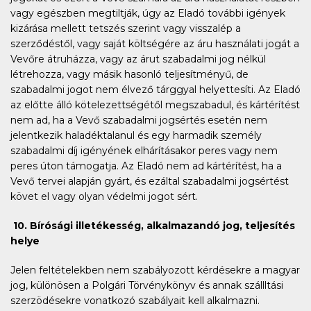
vagy egészben megtiltják, úgy az Eladó további igények
kizárása mellett tetszés szerint vagy visszalép a
szerződéstől, vagy saját költségére az áru használati jogát a
Vevőre átruházza, vagy az árut szabadalmi jog nélkül
létrehozza, vagy másik hasonló teljesítményű, de
szabadalmi jogot nem élvező tárggyal helyettesíti. Az Eladó
az előtte álló kötelezettségétől megszabadul, és kártérítést
nem ad, ha a Vevő szabadalmi jogsértés esetén nem
jelentkezik haladéktalanul és egy harmadik személy
szabadalmi díj igényének elhárításakor peres vagy nem
peres úton támogatja. Az Eladó nem ad kártérítést, ha a
Vevő tervei alapján gyárt, és ezáltal szabadalmi jogsértést
követ el vagy olyan védelmi jogot sért.
10. Bírósági illetékesség, alkalmazandó jog, teljesítés
helye
Jelen feltételekben nem szabályozott kérdésekre a magyar
jog, különösen a Polgári Törvénykönyv és annak szállltási
szerzödésekre vonatkozó szabályait kell alkalmazni.