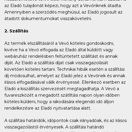
az Eladó tulajdonát képezi, hogy azt a Vevőnknek átadta.
Amennyiben a szerződés meghiúsul, az Eladó jogosult az
átadott dokumentumokat visszakövetelni.
2. Szállítás
Az termék elszállltásáról a Vevő köteles gondoskodni,
kivéve ha a Vevő elfogada az Eladó által küldött vagy
webáruház rendelésben feltüntetett szállítást és annak
díját. Az Eladó a szállítási díjat csak visszaigazolását
követően köteles tartani. Technikai hibák esetén a szállítási
díj módosulhat, amelyet az Eladó jelez a Vevőnek és annak
írásos elfogadásával válik érvényessé. Ellenkező esetben az
Eladó a kiszállítás szervezését megtagadhatja. A Vevő a
fuvareszközét a megadott szátlltási napon olyan időben
köteles küldeni, hogy a rakodására elegendő idő álljon
rendelkezésre az Eladó nyitvatartása alatt.
A szállítási határidők, időpontok csak irányadóak, és az írásos
visszaigazolástól érvényesek. A szállítási határidő