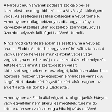
A károsult áru hiányának pótlására szolgáló be- és
kiszerelést – esetleg többször is – a Vevő saját költségére
végzi. Az esetleges szállítási költségek a Vevőt terhelik.
Amennyiben utólag bebizonyosodik, hogy a hiány a
kárveszély átszállása utáni időszakból származik, úgy az
üzembe helyezés költségei is a Vevőt terhelik.
Nincs mód kártérítésre abban az esetben, ha a Vevő az
árun az Eladó előzetes beleegyeze nélkül változtatásokat
vagy üzembe helyezési munkálatokat végez vagy
végeztet, ha nem biztosítja a szakszerű üzembe helyezés
feltételeit, valamint a szerződésben vállalt
kötelezettségeinek nem tesz eleget, különösen akkor, ha a
fizetéssel részben vagy egészben elmaradásai vannak. A
kiegészített darabokért és javításokért, akár magáért az
áruért a jótállási időn belül Eladó jótáll.
Amennyiben az Eladó által végzett utólagos javítás hiányos
vagy egyáltalán nem sikerül, és megfelelő türelmi idő
letelte után sem valósul meg a hiba kijavítása, a Vevő