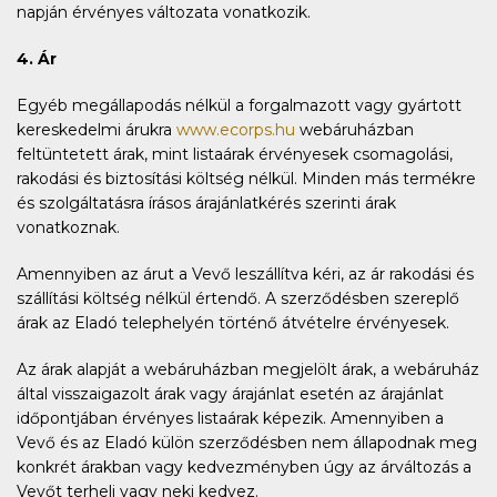
napján érvényes változata vonatkozik.
4. Ár
Egyéb megállapodás nélkül a forgalmazott vagy gyártott
kereskedelmi árukra
www.ecorps.hu
webáruházban
feltüntetett árak, mint listaárak érvényesek csomagolási,
rakodási és biztosítási költség nélkül. Minden más termékre
és szolgáltatásra írásos árajánlatkérés szerinti árak
vonatkoznak.
Amennyiben az árut a Vevő leszállítva kéri, az ár rakodási és
szállítási költség nélkül értendő. A szerződésben szereplő
árak az Eladó telephelyén történő átvételre érvényesek.
Az árak alapját a webáruházban megjelölt árak, a webáruház
által visszaigazolt árak vagy árajánlat esetén az árajánlat
időpontjában érvényes listaárak képezik. Amennyiben a
Vevő és az Eladó külön szerződésben nem állapodnak meg
konkrét árakban vagy kedvezményben úgy az árváltozás a
Vevőt terheli vagy neki kedvez.