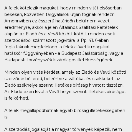
A felek kötelezik magukat, hogy minden vitát elsősorban
békésen, közvetlen tárgyalások útján fognak rendezni.
Amennyiben ez ésszerű határidőn belül nem vezet
eredményre, akkor a jelen Általános Szállítási Feltételek
alapján az Eladó és a Vevő között kötött minden eseti
szerződésből származott jogvitára a Pp. 41. §-ában
foglaltaknak megfelelöen a felek alávetik magukat -
hatáskör függvényében - a Budapest Járásbíróság, vagy a
Budapesti Törvényszék kizárólagos illetékességének.
Minden olyan vitás kérdést, amely az Eladó és Vevő közötti
szerződésből ered, beleértve a váltókat és csekkeket, az
Eladó székhelye szerinti illetékes bíróság hivatott tisztázni.
Az Eladó ezen kívül a Vevő helye szerinti illetékes bíróságot
is felkérheti.
A felek megállapodhatnak egyéb bíróság illetékességében
is.
A szerződés jogalapját a magyar törvények képezik, nem