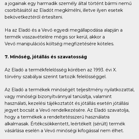
a jogainak egy harmadik személy által történt bármi nemű
csorbításától az Eladót megkímélni, illetve ilyen esetek
bekövetkeztéről értesíteni.
Ha az Eladó és a Vevő egyedi megállapodása alapján a
termék visszavételére mégis sor kerül, akkor a
Vevő manipulációs költség megfizetésére köteles.
7. Minőség, jótállás és szavatosság
Az Eladó a termékfelelősség körében az 1993. évi X.
törvény szabályai szerint tartozik felelősséggel.
Az Eladó a termékek minőségét teljesítmény nyilatkozattal,
vagy minőségi bizonyítvánnyal tanúsítja, valamint
használati, kezelési tájékoztatót és jótállás esetén jótállási
jegyet bocsát a Vevő rendelkezésére. Az Eladó szavatolja,
hogy a termékek a rendeltetésszerű használatra
alkalmasak. Értékcsökkentett, leértékelt (sérült) termék
vásárlása eselén a Vevő minőségi kifogással nem élhet.