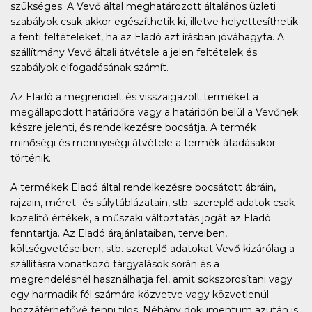
szükséges. A Vevő által meghatározott általános üzleti
szabályok csak akkor egészíthetik ki, illetve helyettesíthetik
a fenti feltételeket, ha az Eladó azt írásban jóváhagyta. A
szállítmány Vevő általi átvétele a jelen feltételek és
szabályok elfogadásának számít.
Az Eladó a megrendelt és visszaigazolt terméket a
megállapodott határidőre vagy a határidőn belül a Vevőnek
készre jelenti, és rendelkezésre bocsátja. A termék
minőségi és mennyiségi átvétele a termék átadásakor
történik.
A termékek Eladó által rendelkezésre bocsátott ábráin,
rajzain, méret- és súlytáblázatain, stb. szereplő adatok csak
közelítő értékek, a műszaki változtatás jogát az Eladó
fenntartja. Az Eladó árajánlataiban, terveiben,
költségvetéseiben, stb. szereplő adatokat Vevő kizárólag a
szállításra vonatkozó tárgyalások során és a
megrendelésnél használhatja fel, amit sokszorosítani vagy
egy harmadik fél számára közvetve vagy közvetlenül
hozzáférhetővé tenni tilos. Néhány dokumentum azután is