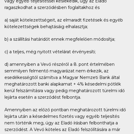
vagy egyéb teljesítéssel késlekedik, úgy az Eladó
ragaszkodhat a szerződésben foglaltakhoz és
a) saját kötelezettségeit, az elmaradt fizetések és egyéb
kötelezettségek behajtásáig elhalasztja;
b) a szállítási határidőt ennek megfelelően módosítja;
c) a teljes, még nyitott vételárat érvényesíti;
d) amennyiben a Vevő részéről a 8. pont értelmében
semmilyen felmentő magyarázat nem érkezik, az
esedékességtől számítva a Magyar Nemzeti Bank által
meghatározott banki alapkamat + 4% késedelmi pótlék
kerül felszámításra vagy pedig meghatározott türelmi idő
lejárta esetén a szerződést felbontja.
Amennyiben az előző pontban meghatározott türelmi idő
lejárta után a késedelmes fizetés vagy egyéb teljesítés
nem történik meg, úgy az Eladó írásban felbonthatja a
szerződést. A Vevő köteles az Eladó felszólítására a már