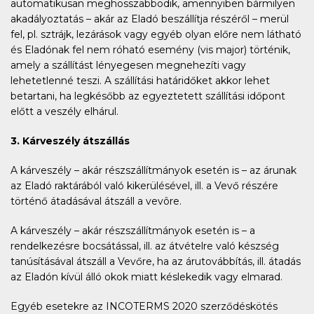
automatikusan meghosszabbodik, amennyiben bármilyen
akadályoztatás – akár az Eladó beszállítja részéről – merül
fel, pl. sztrájk, lezárások vagy egyéb olyan előre nem látható
és Eladónak fel nem róható esemény (vis major) történik,
amely a szállítást lényegesen megnehezíti vagy
lehetetlenné teszi. A szállítási határidőket akkor lehet
betartani, ha legkésőbb az egyeztetett szállítási időpont
előtt a veszély elhárul.
3. Kárveszély átszállás
A kárveszély – akár részszállítmányok esetén is – az árunak
az Eladó raktárából való kikerülésével, ill. a Vevő részére
történő átadásával átszáll a vevôre.
A kárveszély – akár részszállítmányok esetén is – a
rendelkezésre bocsátással, ill. az átvételre való készség
tanúsításával átszáll a Vevőre, ha az árutovábbítás, ill. átadás
az Eladón kívül álló okok miatt késlekedik vagy elmarad.
Egyéb esetekre az INCOTERMS 2020 szerződéskötés