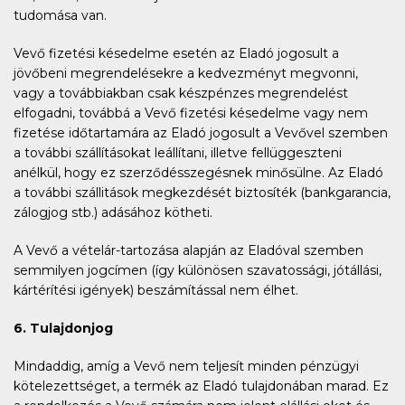
tudomása van.
Vevő fizetési késedelme esetén az Eladó jogosult a
jövőbeni megrendelésekre a kedvezményt megvonni,
vagy a továbbiakban csak készpénzes megrendelést
elfogadni, továbbá a Vevő fizetési késedelme vagy nem
fizetése időtartamára az Eladó jogosult a Vevővel szemben
a további szállításokat leállítani, illetve fellüggeszteni
anélkül, hogy ez szerződésszegésnek minősülne. Az Eladó
a további szállitások megkezdését biztosíték (bankgarancia,
zálogjog stb.) adásához kötheti.
A Vevő a vételár-tartozása alapján az Eladóval szemben
semmilyen jogcímen (így különösen szavatossági, jótállási,
kártérítési igények) beszámítással nem élhet.
6. Tulajdonjog
Mindaddig, amíg a Vevő nem teljesít minden pénzügyi
kötelezettséget, a termék az Eladó tulajdonában marad. Ez