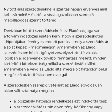
Nyitott áras szerződéseknél a szállítás napján érvényes árral
kell számolni! A fizetés a visszaigazolásban szereplő
megállapodás szerint történik.
Devizában kötött szerződéseknél ez Eladónak joga van
árfolyam ingadozás esetén kérni, hogy a szerződéskötés
időpontjában érvényes eredeti paritás, - mely a szerződés ár
alapját képezi - megmaradjon. Amennyiben az Eladó
szerződésben közölt igényei veszélyeztetetté válnak,
jogában áll igényeinek további fenntartása mellett, minden
kártérítési kötelezettség nélkül a szerződéstől elállni,
amennyiben a Vevő az Eladó által megjelölt határidőn belül
megfelelő biztosítékkal nem szolgál.
A szerződésben szereplő vételárat az Eladó egyoldalúan
akkor változtathatja meg, ha:
a jogszabály hatósági rendelkezés azt indokolttá teszi,
a szerződéskötés után olyan tény, körülmény vagy