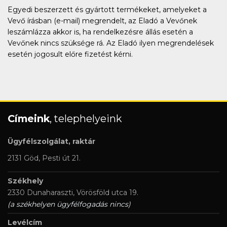
Egyedi beszerzett és gyártott termékeket, amelyeket a
Vevő írásban (e-mail) megrendelt, az Eladó a Vevőnek
leszámlázza akkor is, ha rendelkezésre állás esetén a
Vevőnek nincs szüksége rá. Az Eladó ilyen megrendelések
esetén jogosult előre fizetést kérni.
Címeink
, telephelyeink
Ügyfélszolgálat, raktár
2131 Göd, Pesti út 21.
Székhely
2330 Dunaharaszti, Vörösföld utca 19.
(a székhelyen ügyfélfogadás nincs)
Levélcím