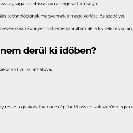
vastagsága is hatással van a hegeszthetőségre.
álas technológiának megvannak a maga korlátai és szabályai.
vezés során könnyen háttérbe szorulhatnak, a kivitelezés során
z nem derül ki időben?
kor vált volna láthatóvá.
.
k egy része a gyakorlatban nem építhető össze szakszerűen egymá