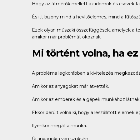
Hogy az átmérők mellett az idomok és csövek fal
És itt bizony mind a hevítőelemes, mind a fűtősz
Ezek olyan műszaki összefüggések, amelyek a ter
amikor már problémát okoznak.
Mi történt volna, ha e
A probléma legkorábban a kivitelezés megkezdése
Amikor az anyagokat már átvették.
Amikor az emberek és a gépek munkához látnak
Ekkor derült volna ki, hogy a leszállított eleme
Ilyenkor megáll a munka.
Új anyagokra van szükség.