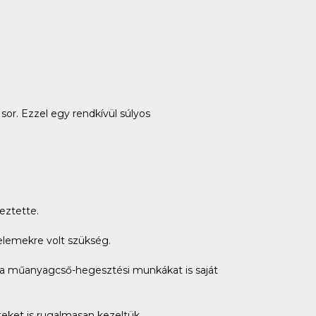
sor. Ezzel egy rendkívül súlyos
eztette.
elemekre volt szükség.
n a műanyagcső-hegesztési munkákat is saját
teket is rugalmasan kezeltük.