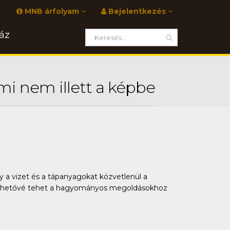
MNB árfolyam
Bejelentkezés
áz
mi nem illett a képbe
ly a vizet és a tápanyagokat közvetlenül a
is lehetővé tehet a hagyományos megoldásokhoz