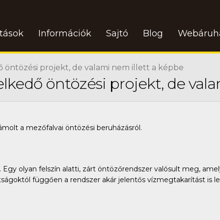
atások
Információk
Sajtó
Blog
Webáruh
 öntözési projekt, de valami nem illett a képbe
elkedő öntözési projekt, de vala
ámolt a mezőfalvai öntözési beruházásról.
. Egy olyan felszín alatti, zárt öntözőrendszer valósult meg, ame
ottságoktól függően a rendszer akár jelentős vízmegtakarítást 