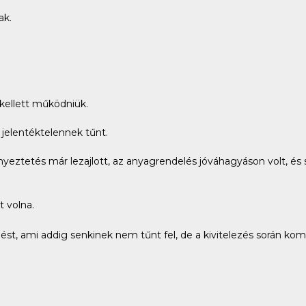
ak.
kellett működniük.
jelentéktelennek tűnt.
enyeztetés már lezajlott, az anyagrendelés jóváhagyáson volt, és
t volna.
st, ami addig senkinek nem tűnt fel, de a kivitelezés során ko