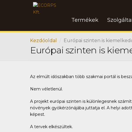
Termékek
Szolgált
Kezdőoldal
Európai szinten is kiemelkedő
Európai szinten is kiem
Az elmúlt időszakban több szakmai portál is besz
Nem véletlenül.
A projekt európai szinten is különlegesnek számít
növények gyökérzónájába juttatja el. A helyi ad
képest.
A tervek elkészültek.