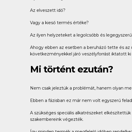
Az elveszett idő?
Vagy a kieső termés értéke?
Az ilyen helyzeteket a legolcsóbb és legegyszer
Ahogy ebben az esetben a beruházó tette és az uto
következményekkel járó veszélyforrást iktatott ki
Mi történt ezután?
Nem csak jeleztük a problémát, hanem olyan meg
Ebben a fázisban ez már nem volt egyszerű felada
A szükséges speciális alkatrészeket elkészített
szakembereink végezték.
Így minden termék a megfelelő időben rendelkezés