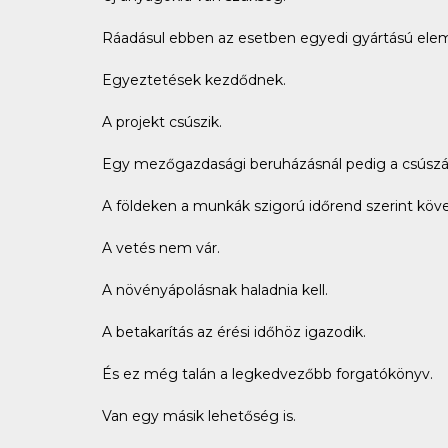
Ráadásul ebben az esetben egyedi gyártású ele
Egyeztetések kezdődnek.
A projekt csúszik.
Egy mezőgazdasági beruházásnál pedig a csúszá
A földeken a munkák szigorú időrend szerint köv
A vetés nem vár.
A növényápolásnak haladnia kell.
A betakarítás az érési időhöz igazodik.
És ez még talán a legkedvezőbb forgatókönyv.
Van egy másik lehetőség is.