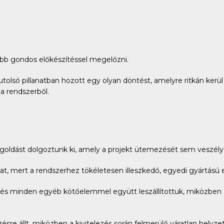
űbb gondos előkészítéssel megelőzni.
lsó pillanatban hozott egy olyan döntést, amelyre ritkán kerül 
 a rendszerből.
oldást dolgoztunk ki, amely a projekt ütemezését sem veszély
t, mert a rendszerhez tökéletesen illeszkedő, egyedi gyártású 
ük és minden egyéb kötőelemmel együtt leszállítottuk, miközbe
re állt, miközben a kivitelezés során felmerülő váratlan helyze