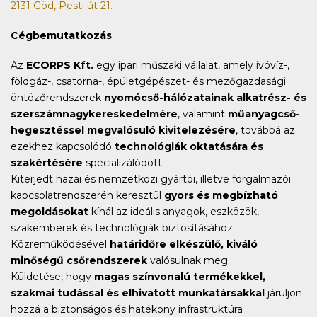
2131 Göd, Pesti út 21.
Cégbemutatkozás
:
Az
ECORPS Kft.
egy ipari műszaki vállalat, amely ivóvíz-,
földgáz-, csatorna-, épületgépészet- és mezőgazdasági
öntözőrendszerek
nyomócső-hálózatainak alkatrész- és
szerszámnagykereskedelmére
, valamint
műanyagcső-
hegesztéssel megvalósuló kivitelezésére
, továbbá az
ezekhez kapcsolódó
technológiák oktatására és
szakértésére
specializálódott.
Kiterjedt hazai és nemzetközi gyártói, illetve forgalmazói
kapcsolatrendszerén keresztül
gyors és megbízható
megoldásokat
kínál az ideális anyagok, eszközök,
szakemberek és technológiák biztosításához.
Közreműködésével
határidőre elkészülő, kiváló
minőségű csőrendszerek
valósulnak meg.
Küldetése, hogy
magas színvonalú termékekkel,
szakmai tudással és elhivatott munkatársakkal
járuljon
hozzá a biztonságos és hatékony infrastruktúra