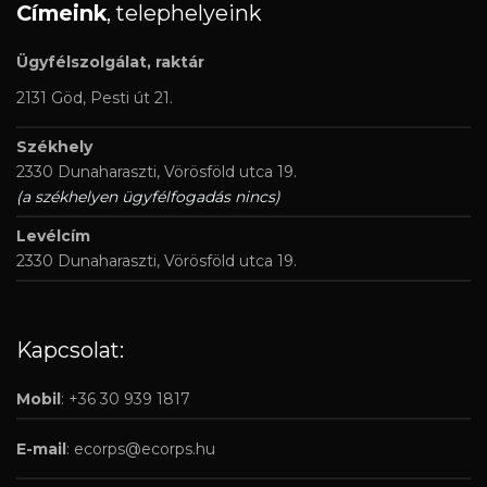
Címeink
, telephelyeink
Ügyfélszolgálat, raktár
2131 Göd, Pesti út 21.
Székhely
2330 Dunaharaszti, Vörösföld utca 19.
(a székhelyen ügyfélfogadás nincs)
Levélcím
2330 Dunaharaszti, Vörösföld utca 19.
Kapcsolat:
Mobil
: +36 30 939 1817
E-mail
:
ecorps@ecorps.hu