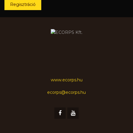
Regisztráció
www.ecorps.hu
ecorps@ecorps.hu