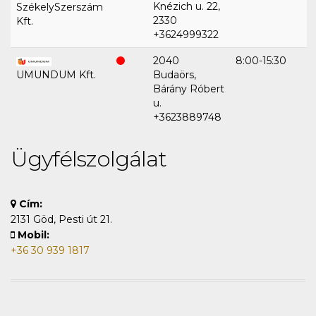
Knézich u. 22,
SzékelySzerszám
2330
Kft.
+3624999322
2040
8:00-15:30
UMUNDUM Kft.
Budaörs,
Bárány Róbert
u.
+3623889748
Ügyfélszolgálat
Cím:
2131 Göd, Pesti út 21.
Mobil:
+36 30 939 1817