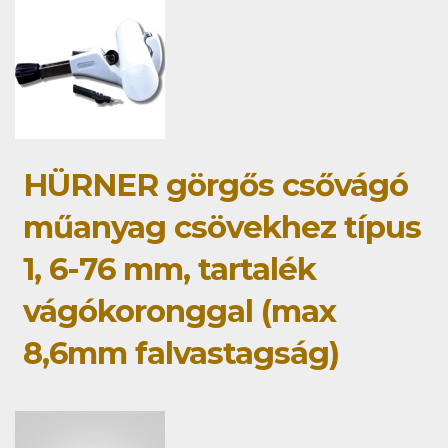
HÜRNER görgős csővágó
műanyag csövekhez típus
1, 6-76 mm, tartalék
vágókoronggal (max
8,6mm falvastagság)