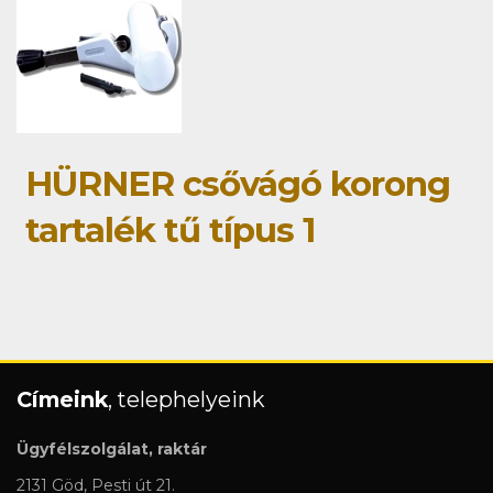
HÜRNER csővágó korong
tartalék tű típus 1
Címeink
, telephelyeink
Ügyfélszolgálat, raktár
2131 Göd, Pesti út 21.