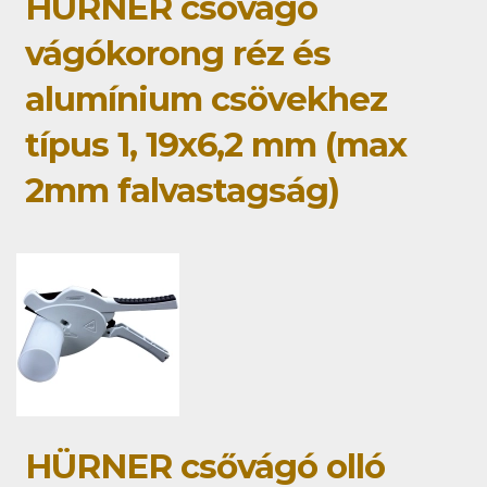
HÜRNER csővágó
vágókorong réz és
alumínium csövekhez
típus 1, 19x6,2 mm (max
2mm falvastagság)
HÜRNER csővágó olló