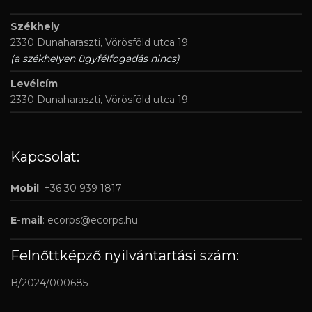
Székhely
2330 Dunaharaszti, Vörösföld utca 19.
(a székhelyen ügyfélfogadás nincs)
Levélcím
2330 Dunaharaszti, Vörösföld utca 19.
Kapcsolat:
Mobil
: +36 30 939 1817
E-mail
:
ecorps@ecorps.hu
Felnőttképző nyilvántartási szám:
B/2024/000685