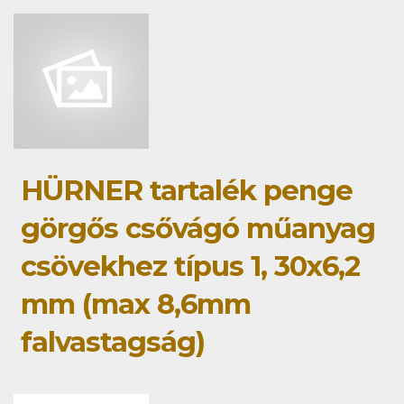
HÜRNER tartalék penge
görgős csővágó műanyag
csövekhez típus 1, 30x6,2
mm (max 8,6mm
falvastagság)