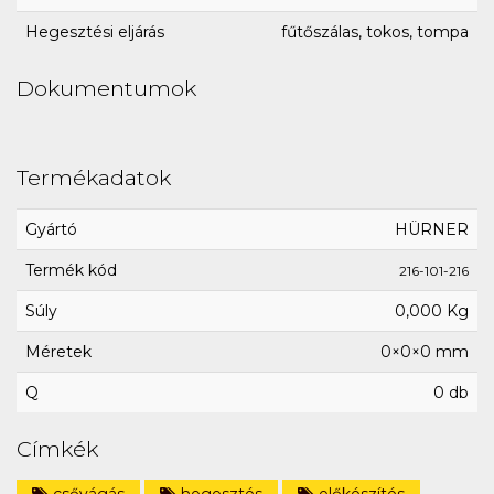
Hegesztési eljárás
fűtőszálas, tokos, tompa
Dokumentumok
Termékadatok
Gyártó
HÜRNER
Termék kód
216-101-216
Súly
0,000 Kg
Méretek
0×0×0 mm
Q
0 db
Címkék
csővágás
hegesztés
előkészítés