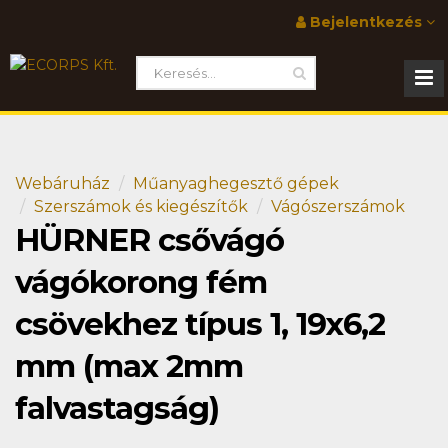
Bejelentkezés
Webáruház
Műanyaghegesztő gépek
Szerszámok és kiegészítők
Vágószerszámok
HÜRNER csővágó
vágókorong fém
csövekhez típus 1, 19x6,2
mm (max 2mm
falvastagság)