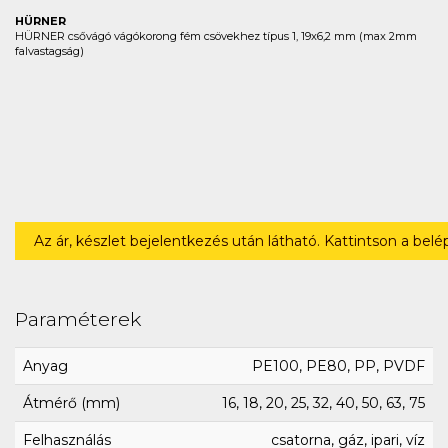
HÜRNER
HÜRNER csővágó vágókorong fém csövekhez típus 1, 19x6,2 mm (max 2mm
falvastagság)
Az ár, készlet bejelentkezés után látható. Kattintson a bel
Paraméterek
Anyag
PE100, PE80, PP, PVDF
Átmérő (mm)
16, 18, 20, 25, 32, 40, 50, 63, 75
Felhasználás
csatorna, gáz, ipari, víz