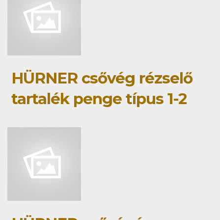
HÜRNER csővég rézselő
tartalék penge típus 1-2