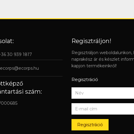
olat:
Regisztráljon!
Regisztráljon weboldalunkon,
 +36 30 939 1817
naprakész ár és készlet infor
kapjon termékeinkről!
ecorps@ecorps.hu
Regisztráció
őttképző
ántartási szám:
/000685
Regisztráció