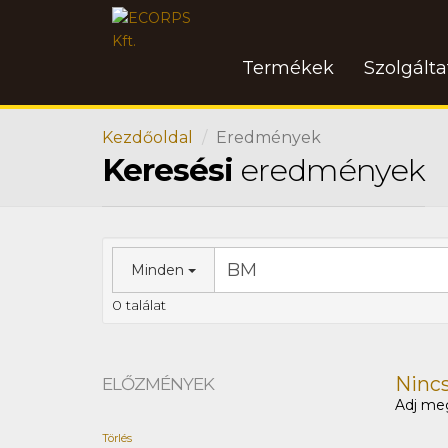
Termékek
Szolgált
Kezdőoldal
Eredmények
Keresési
eredmények
Minden
0 találat
Nincs 
ELŐZMÉNYEK
Adj meg
Törlés