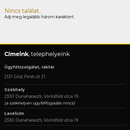
Nincs találat.
Adj meg legalább három karaktert.
Címeink
, telephelyeink
Ügyfélszolgálat, raktár
2131 Göd, Pesti út 21.
Székhely
2330 Dunaharaszti, Vörösföld utca 19.
(a székhelyen ügyfélfogadás nincs)
Levélcím
2330 Dunaharaszti, Vörösföld utca 19.