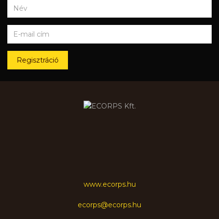
Regisztráció
www.ecorps.hu
ecorps@ecorps.hu