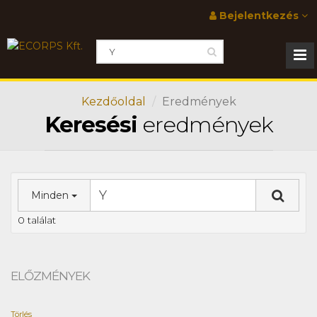
Bejelentkezés
Kezdőoldal
Eredmények
Keresési
eredmények
Minden
0 találat
ELŐZMÉNYEK
Törlés