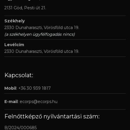
2131 Göd, Pesti út 21.
Székhely
2330 Dunaharaszti, Vörösföld utca 19.
(a székhelyen ügyfélfogadás nincs)
Levélcím
2330 Dunaharaszti, Vörösföld utca 19.
Kapcsolat:
Mobil
: +36 30 939 1817
E-mail
:
ecorps@ecorps.hu
Felnőttképző nyilvántartási szám:
B/2024/000685