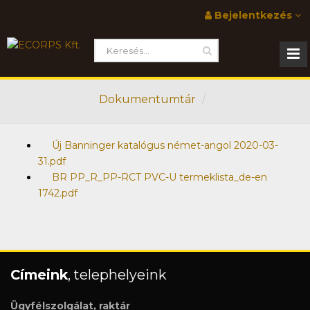
Bejelentkezés
Dokumentumtár
Új Banninger katalógus német-angol 2020-03-
31.pdf
BR PP_R_PP-RCT PVC-U termeklista_de-en
1742.pdf
Címeink
, telephelyeink
Ügyfélszolgálat, raktár