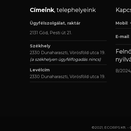
Címeink
, telephelyeink
Kapcs
Ügyfélszolgálat, raktár
Mobil
:
2131 Göd, Pesti út 21.
E-mail
:
Székhely
Feln
2330 Dunaharaszti, Vörösföld utca 19.
nyilv
(a székhelyen ügyfélfogadás nincs)
Levélcím
B/2024
2330 Dunaharaszti, Vörösföld utca 19.
©2021, ECORPS Kft. • 