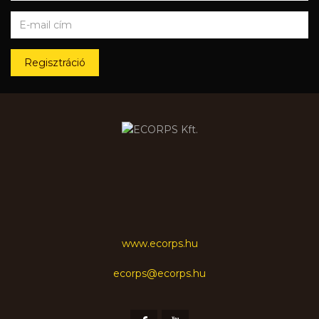
Regisztráció
www.ecorps.hu
ecorps@ecorps.hu