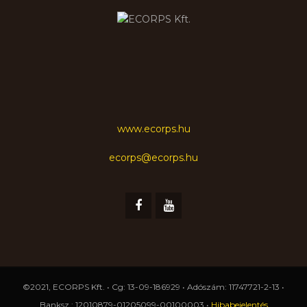
www.ecorps.hu
ecorps@ecorps.hu
©2021, ECORPS Kft. • Cg: 13-09-186929 • Adószám: 11747721-2-13 •
Banksz.: 12010879-01205099-00100003 •
Hibabejelentés