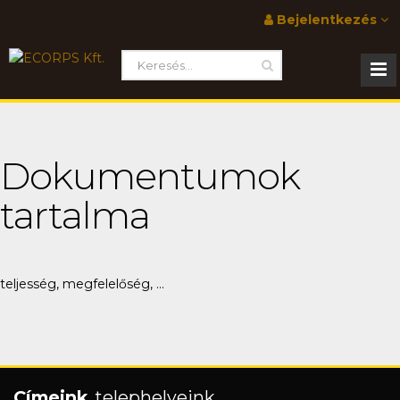
Bejelentkezés
Dokumentumok
tartalma
teljesség, megfelelőség, ...
Címeink
, telephelyeink