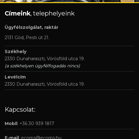
Címeink
, telephelyeink
Ügyfélszolgálat, raktár
2131 Göd, Pesti út 21.
Székhely
2330 Dunaharaszti, Vörösföld utca 19.
(a székhelyen ügyfélfogadás nincs)
Levélcím
2330 Dunaharaszti, Vörösföld utca 19.
Kapcsolat:
Mobil
: +36 30 939 1817
E-mail
:
ecorps@ecorps.hu