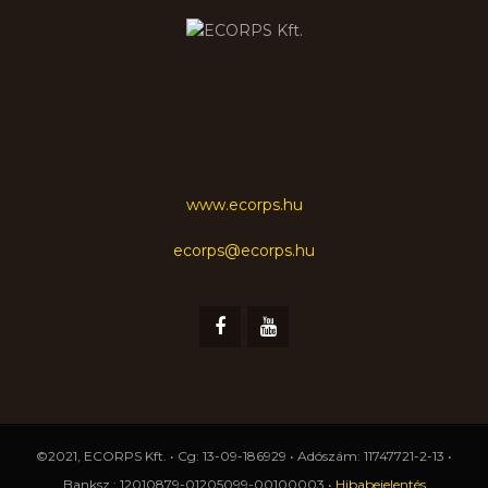
www.ecorps.hu
ecorps@ecorps.hu
©2021, ECORPS Kft. • Cg: 13-09-186929 • Adószám: 11747721-2-13 •
Banksz.: 12010879-01205099-00100003 •
Hibabejelentés