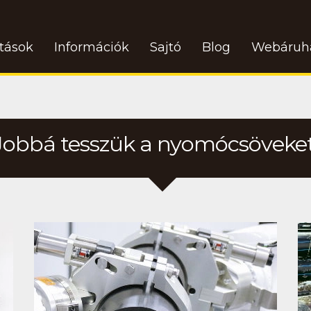
atások
Információk
Sajtó
Blog
Webáruh
Jobbá tesszük a nyomócsöveket