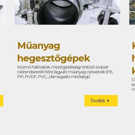
Műanyag
hegesztőgépek
Közmű hálózatok, mezőgazdasági öntöző és ipari
csőrendszerek hőre lágyuló műanyag csöveinek (PE,
PP, PVDF, PVC,....) kimagasló minőségű
C
hegesztéséhez
t
m
Tovább