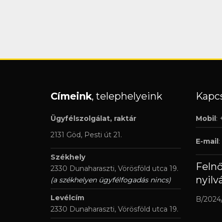
Címeink
, telephelyeink
Kapcs
Ügyfélszolgálat, raktár
Mobil
:
2131 Göd, Pesti út 21.
E-mail
:
Székhely
Feln
2330 Dunaharaszti, Vörösföld utca 19.
nyilv
(a székhelyen ügyfélfogadás nincs)
Levélcím
B/2024
2330 Dunaharaszti, Vörösföld utca 19.