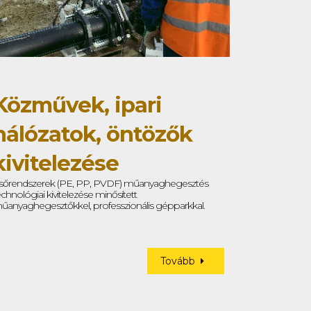
Közművek, ipari
hálózatok, öntözők
kivitelezése
sőrendszerek (PE, PP, PVDF) műanyaghegesztés
echnológiai kivitelezése minősített
űanyaghegesztőkkel, professzionális gépparkkal.
Tovább