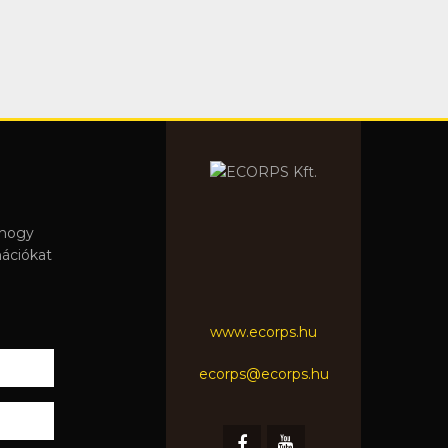
 hogy
mációkat
www.ecorps.hu
ecorps@ecorps.hu