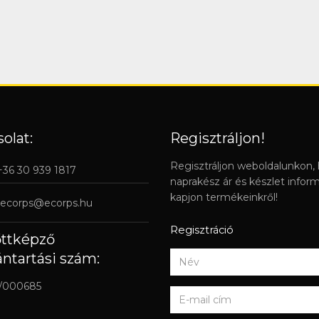
olat:
Regisztráljon!
Regisztráljon weboldalunkon,
 +36 30 939 1817
naprakész ár és készlet infor
kapjon termékeinkről!
ecorps@ecorps.hu
Regisztráció
őttképző
ántartási szám:
/000685