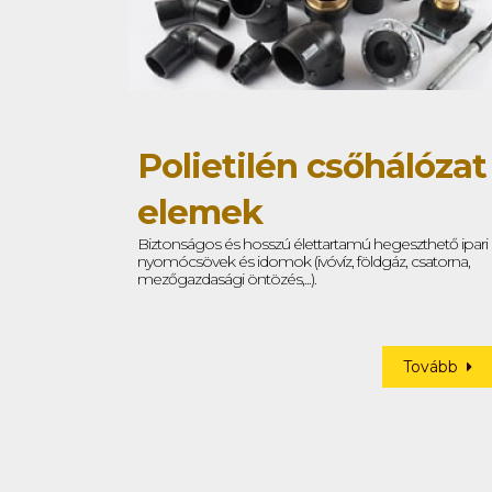
Polietilén csőhálózat
elemek
Biztonságos és hosszú élettartamú hegeszthető ipari
nyomócsövek és idomok (ivóvíz, földgáz, csatorna,
mezőgazdasági öntözés,...).
Tovább