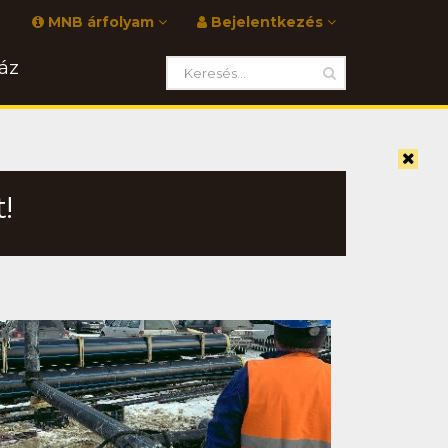
MNB árfolyam
Bejelentkezés
áz
!