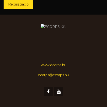
Regisztráció
www.ecorps.hu
ecorps@ecorps.hu