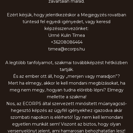
zavartalan marad.
Ezért kérjük, hogy jelentkezéskor a Megjegyzés rovatban
tüntesd fel egyedi igényedet, vagy keresd
képzésszervezőnket:
Urrné Kulin Tímea
+36208086464
timea@ecorps.hu
A legtöbb tanfolyamot, szakmai továbbképzést hétközben
tartják.
És az ember ott áll, hogy „menjen vagy maradjon”?
Mert ha elmegy, akkor le kell mondani megbízásokat, ha
meg nem megy, hogyan tudna előrébb lépni? Elmegy
mellette a szakma!
Nos, az ECORPS által szervezett minősített műanyagcső-
hegesztő képzés az ügyfél igényekhez igazodva akár
szombati napokon is elérhető! Így nem kell lemondani
egyetlen munkát sem! Viszont az biztos, hogy olyan
versenyelőnyt jelent, ami hamarosan behozhatatlan lesz!