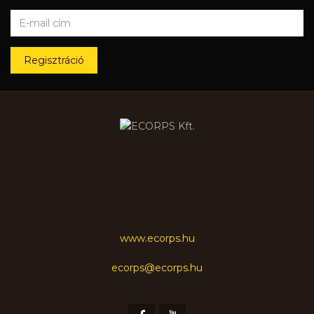
Regisztráció
www.ecorps.hu
ecorps@ecorps.hu