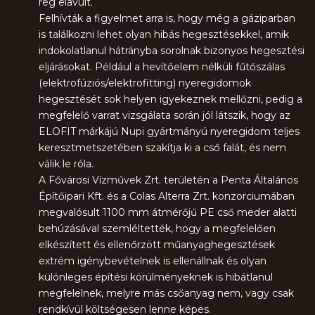
rég elavult.
Felhívták a figyelmet arra is, hogy még a gáziparban
is találkozni lehet olyan hibás hegesztésekkel, amik
indokolatlanul hátrányba sorolnak bizonyos hegesztési
eljárásokat. Például a hevítőelem nélküli fűtőszálas
(elektrofúziós/elektrofitting) nyeregidomok
hegesztését sok helyen igyekeznek mellőzni, pedig a
megfelelő varrat vizsgálata során jól látszik, hogy az
ELOFIT márkájú Nupi gyártmányú nyeregidom teljes
keresztmetszetében szakítja ki a cső falát, és nem
válik le róla.
A Fővárosi Vízművek Zrt. területén a Penta Általános
Építőipari Kft. és a Colas Alterra Zrt. konzorciumában
megvalósult 1100 mm átmérőjű PE cső meder alatti
behúzásával szemléltették, hogy a megfelelően
elkészített és ellenőrzött műanyaghegesztések
extrém igénybevételnek is ellenállnak és olyan
különleges építési körülményeknek is hibátlanul
megfelelnek, melyre más csőanyag nem, vagy csak
rendkívül költségesen lenne képes.