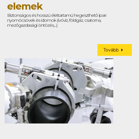
elemek
Biztonságos és hosszú élettartamú hegeszthető ipari
nyomócsövek és idomok (ivóvíz, földgáz, csatorna,
mezőgazdasági öntözés,...).
Tovább