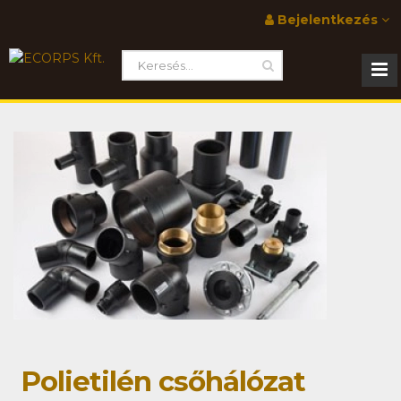
Bejelentkezés
Polietilén csőhálózat