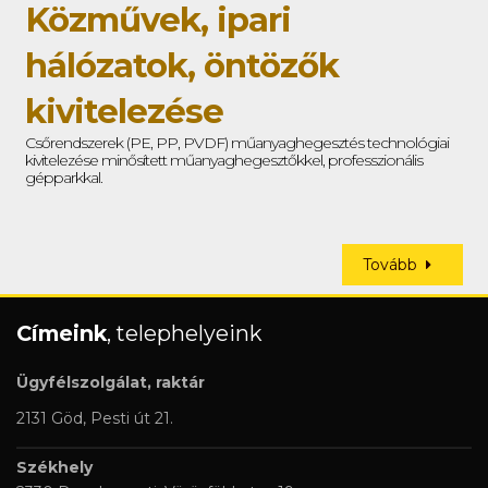
Közművek, ipari
hálózatok, öntözők
kivitelezése
Csőrendszerek (PE, PP, PVDF) műanyaghegesztés technológiai
kivitelezése minősített műanyaghegesztőkkel, professzionális
gépparkkal.
Tovább
Címeink
, telephelyeink
Ügyfélszolgálat, raktár
2131 Göd, Pesti út 21.
Székhely