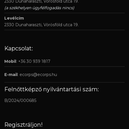
2330 Dunaharaszti, Vörösföld utca 19.
(a székhelyen ügyfélfogadás nincs)
Levélcím
2330 Dunaharaszti, Vörösföld utca 19.
Kapcsolat:
Mobil
: +36 30 939 1817
E-mail
:
ecorps@ecorps.hu
Felnőttképző nyilvántartási szám:
B/2024/000685
Regisztráljon!