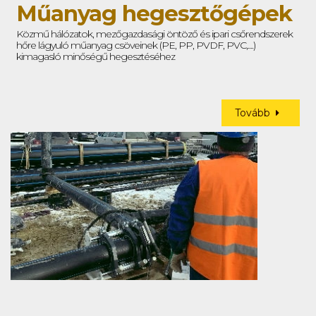
Műanyag hegesztőgépek
Közmű hálózatok, mezőgazdasági öntöző és ipari csőrendszerek
hőre lágyuló műanyag csöveinek (PE, PP, PVDF, PVC,....)
kimagasló minőségű hegesztéséhez
Tovább