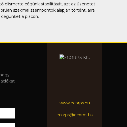
ő elismerte cégünk stabilitását, azt az üzenetet
gorúan szakmai szempontok alapján történt, arra
 cégünket a piacon.
 hogy
mációkat
www.ecorps.hu
ecorps@ecorps.hu