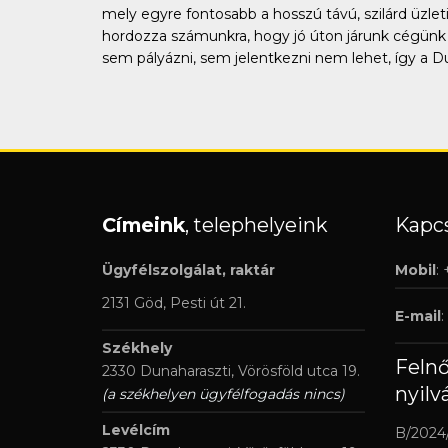
mely egyre fontosabb a hosszú távú, szilárd üzle
hordozza számunkra, hogy jó úton járunk cégünk é
sem pályázni, sem jelentkezni nem lehet, így a 
Címeink
, telephelyeink
Kapcs
Ügyfélszolgálat, raktár
Mobil
:
2131 Göd, Pesti út 21.
E-mail
:
Székhely
Feln
2330 Dunaharaszti, Vörösföld utca 19.
nyilv
(a székhelyen ügyfélfogadás nincs)
Levélcím
B/2024