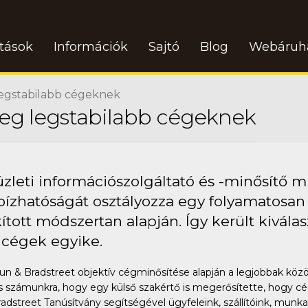
atások
Információk
Sajtó
Blog
Webáruh
legstabilabb cégeknek
leg legstabilabb cégeknek
zleti információszolgáltató és -minősítő 
bízhatóságát osztályozza egy folyamatosan 
ított módszertan alapján. Így került kiválas
 cégek egyike.
 & Bradstreet objektív cégminősítése alapján a legjobbak közöt
tos számunkra, hogy egy külső szakértő is megerősítette, hogy 
street Tanúsítvány segítségével ügyfeleink, szállítóink, munkavá