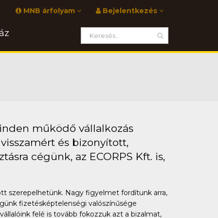
MNB árfolyam
Bejelentkezés
áz
minden működő vállalkozás
visszamért és bizonyított,
ztásra cégünk, az ECORPS Kft. is,
t szerepelhetünk. Nagy figyelmet fordítunk arra,
cégünk fizetésképtelenségi valószínűsége
llalóink felé is tovább fokozzuk azt a bizalmat,