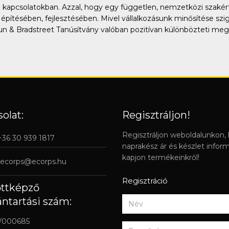
ti kapcsolatokban. Azzal, hogy egy független, nemzetközi szakért
pítésében, fejlesztésében. Mivel vállalkozásunk minősítése szi
Dun & Bradstreet Tanúsítvány valóban pozitívan különbözteti meg
olat:
Regisztráljon!
Regisztráljon weboldalunkon,
 +36 30 939 1817
naprakész ár és készlet infor
kapjon termékeinkről!
ecorps@ecorps.hu
Regisztráció
őttképző
ántartási szám:
/000685