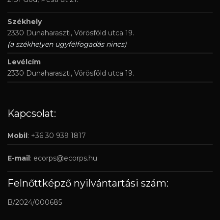
Székhely
2330 Dunaharaszti, Vörösföld utca 19.
(a székhelyen ügyfélfogadás nincs)
Levélcím
2330 Dunaharaszti, Vörösföld utca 19.
Kapcsolat:
Mobil
: +36 30 939 1817
E-mail
:
ecorps@ecorps.hu
Felnőttképző nyilvántartási szám:
B/2024/000685