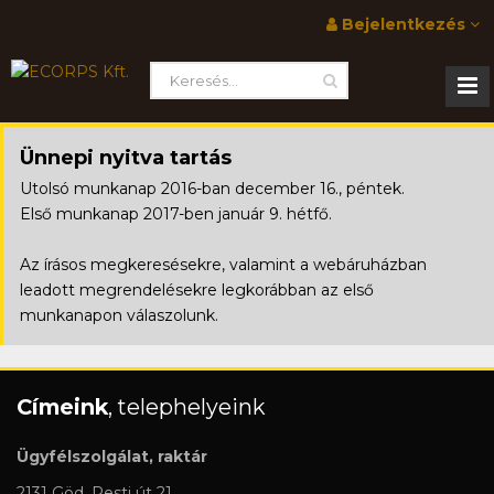
Bejelentkezés
Ünnepi nyitva tartás
Utolsó munkanap 2016-ban december 16., péntek.
Első munkanap 2017-ben január 9. hétfő.
Az írásos megkeresésekre, valamint a webáruházban
leadott megrendelésekre legkorábban az első
munkanapon válaszolunk.
Címeink
, telephelyeink
Ügyfélszolgálat, raktár
2131 Göd, Pesti út 21.