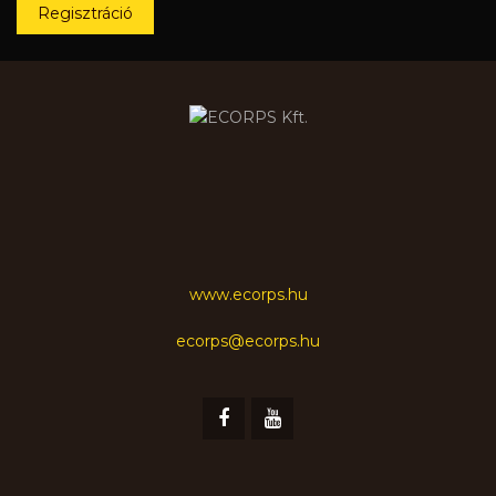
Regisztráció
www.ecorps.hu
ecorps@ecorps.hu