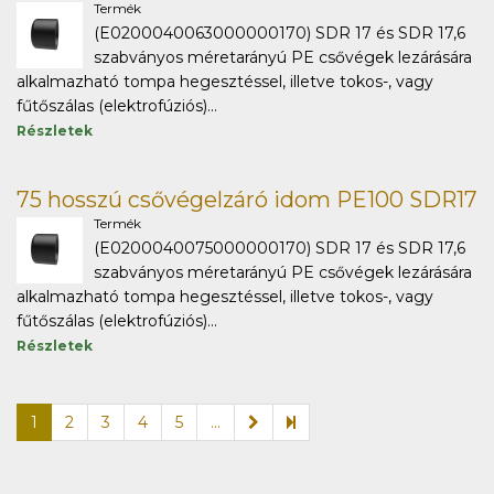
Termék
(E0200040063000000170) SDR 17 és SDR 17,6
szabványos méretarányú PE csővégek lezárására
alkalmazható tompa hegesztéssel, illetve tokos-, vagy
fűtőszálas (elektrofúziós)...
Részletek
75 hosszú csővégelzáró idom PE100 SDR17
Termék
(E0200040075000000170) SDR 17 és SDR 17,6
szabványos méretarányú PE csővégek lezárására
alkalmazható tompa hegesztéssel, illetve tokos-, vagy
fűtőszálas (elektrofúziós)...
Részletek
1
2
3
4
5
...