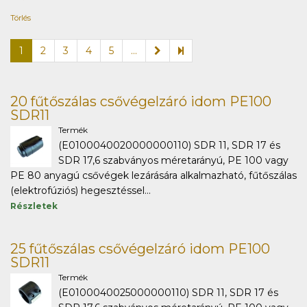
Törlés
1
2
3
4
5
...
20 fűtőszálas csővégelzáró idom PE100
SDR11
Termék
(E0100040020000000110) SDR 11, SDR 17 és
SDR 17,6 szabványos méretarányú, PE 100 vagy
PE 80 anyagú csővégek lezárására alkalmazható, fűtőszálas
(elektrofúziós) hegesztéssel...
Részletek
25 fűtőszálas csővégelzáró idom PE100
SDR11
Termék
(E0100040025000000110) SDR 11, SDR 17 és