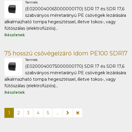
Termék
(E0200040063000000170) SDR 17 és SDR 17,6
szabványos méretarányú PE csővégek lezárására
alkalmazható tompa hegesztéssel, illetve tokos-, vagy
fűtőszálas (elektrofúziós)...
Részletek
75 hosszú csővégelzáró idom PE100 SDR17
Termék
(E0200040075000000170) SDR 17 és SDR 17,6
szabványos méretarányú PE csővégek lezárására
alkalmazható tompa hegesztéssel, illetve tokos-, vagy
fűtőszálas (elektrofúziós)...
Részletek
1
2
3
4
5
...