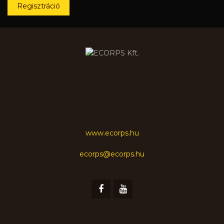
Regisztráció
www.ecorps.hu
ecorps@ecorps.hu