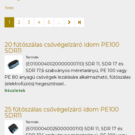
Törlés
1
2
3
4
5
...
20 fűtőszálas csővégelzáró idom PE100
SDR11
Termék
(E0100040020000000110) SDR 11, SDR 17 és
SDR 17,6 szabványos méretarányú, PE 100 vagy
PE 80 anyagú csővégek lezárására alkalmazható, fűtőszálas
(elektrofúziós) hegesztéssel...
Részletek
25 fűtőszálas csővégelzáró idom PE100
SDR11
Termék
(E0100040025000000110) SDR 11, SDR 17 és