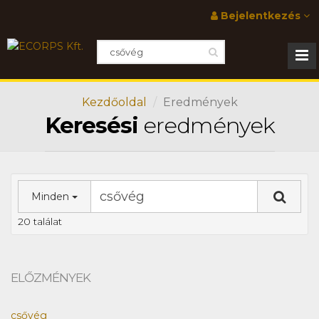
Bejelentkezés
Kezdőoldal
Eredmények
Keresési
eredmények
Minden
20 találat
ELŐZMÉNYEK
csővég