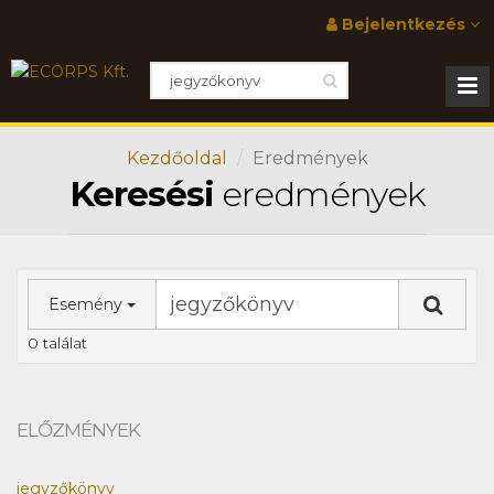
Bejelentkezés
Kezdőoldal
Eredmények
Keresési
eredmények
Esemény
0 találat
ELŐZMÉNYEK
jegyzőkönyv