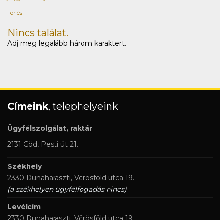
Törlés
Nincs találat.
Adj meg legalább három karaktert.
Címeink
, telephelyeink
Ügyfélszolgálat, raktár
2131 Göd, Pesti út 21.
Székhely
2330 Dunaharaszti, Vörösföld utca 19.
(a székhelyen ügyfélfogadás nincs)
Levélcím
2330 Dunaharaszti, Vörösföld utca 19.