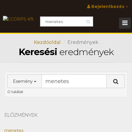
Bejelentkezés
Kezdőoldal
Eredmények
Keresési
eredmények
Esemény
0 találat
ELŐZMÉNYEK
menetes