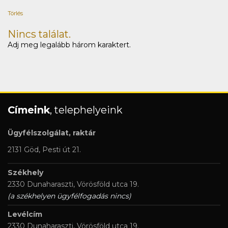
Törlés
Nincs találat.
Adj meg legalább három karaktert.
Címeink
, telephelyeink
Ügyfélszolgálat, raktár
2131 Göd, Pesti út 21.
Székhely
2330 Dunaharaszti, Vörösföld utca 19.
(a székhelyen ügyfélfogadás nincs)
Levélcím
2330 Dunaharaszti, Vörösföld utca 19.