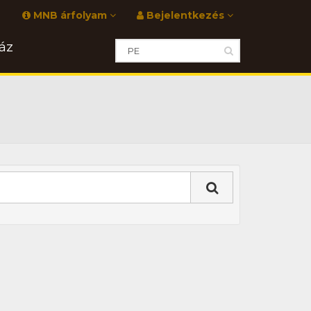
MNB árfolyam
Bejelentkezés
áz