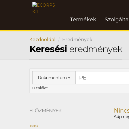
Termékek
Szolgált
Kezdőoldal
Eredmények
Keresési
eredmények
Dokumentum
0 találat
Nincs 
ELŐZMÉNYEK
Adj meg
Törlés