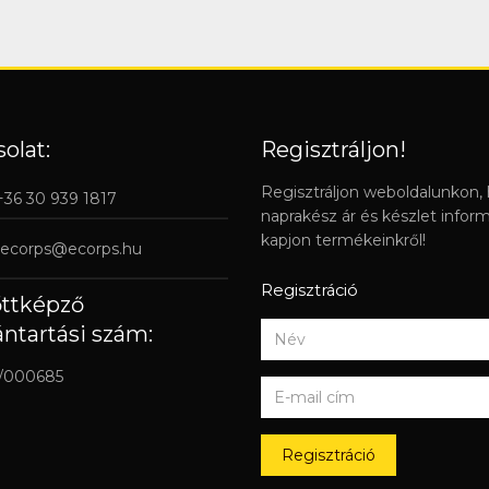
olat:
Regisztráljon!
Regisztráljon weboldalunkon,
 +36 30 939 1817
naprakész ár és készlet infor
kapjon termékeinkről!
ecorps@ecorps.hu
Regisztráció
őttképző
ántartási szám:
/000685
Regisztráció