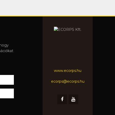
 hogy
mációkat
www.ecorps.hu
ecorps@ecorps.hu