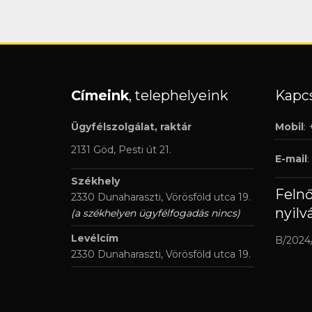
Címeink
, telephelyeink
Kapcs
Ügyfélszolgálat, raktár
Mobil
:
2131 Göd, Pesti út 21.
E-mail
:
Székhely
Feln
2330 Dunaharaszti, Vörösföld utca 19.
nyilv
(a székhelyen ügyfélfogadás nincs)
Levélcím
B/2024
2330 Dunaharaszti, Vörösföld utca 19.