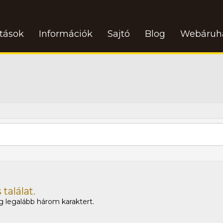
atások
Információk
Sajtó
Blog
Webáruh
találat.
 legalább három karaktert.