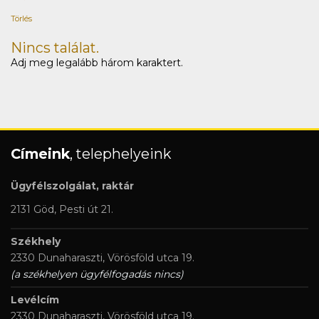
Törlés
Nincs találat.
Adj meg legalább három karaktert.
Címeink
, telephelyeink
Ügyfélszolgálat, raktár
2131 Göd, Pesti út 21.
Székhely
2330 Dunaharaszti, Vörösföld utca 19.
(a székhelyen ügyfélfogadás nincs)
Levélcím
2330 Dunaharaszti, Vörösföld utca 19.