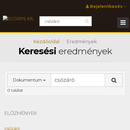
Bejelentkezés
Kezdőoldal
Eredmények
Keresési
eredmények
Dokumentum
0 találat
ELŐZMÉNYEK
csőzáró