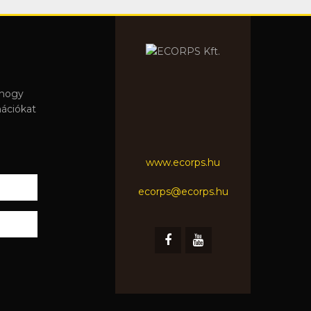
 hogy
mációkat
www.ecorps.hu
ecorps@ecorps.hu