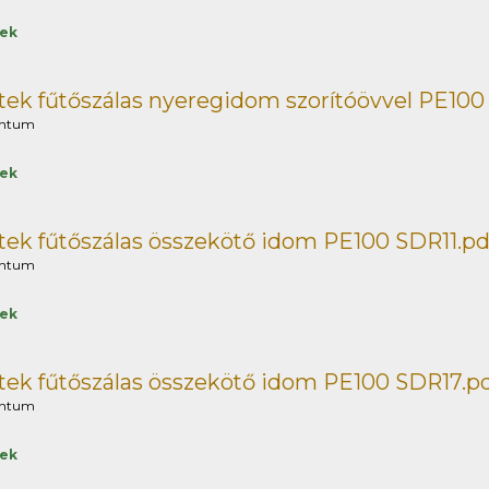
tek
ek fűtőszálas nyeregidom szorítóövvel PE100
ntum
tek
ek fűtőszálas összekötő idom PE100 SDR11.pd
ntum
tek
ek fűtőszálas összekötő idom PE100 SDR17.p
ntum
tek