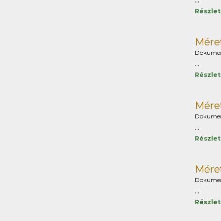
...
Részle
Méret
Dokume
...
Részle
Méret
Dokume
...
Részle
Méret
Dokume
...
Részle