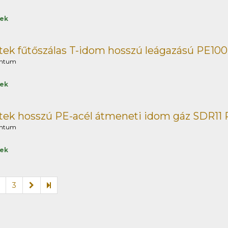
tek
ek fűtőszálas T-idom hosszú leágazású PE100
ntum
tek
ek hosszú PE-acél átmeneti idom gáz SDR11 
ntum
tek
3