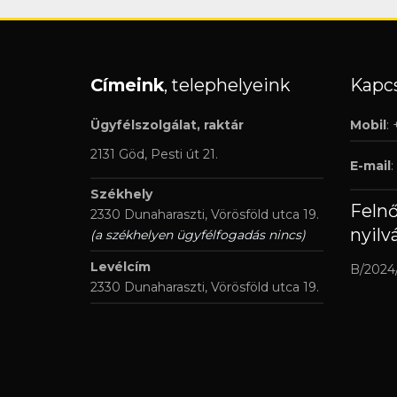
Címeink
, telephelyeink
Kapcs
Ügyfélszolgálat, raktár
Mobil
:
2131 Göd, Pesti út 21.
E-mail
:
Székhely
Feln
2330 Dunaharaszti, Vörösföld utca 19.
nyilv
(a székhelyen ügyfélfogadás nincs)
Levélcím
B/2024
2330 Dunaharaszti, Vörösföld utca 19.