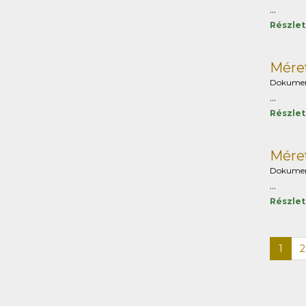
...
Részle
Méret
Dokume
...
Részle
Méret
Dokume
...
Részle
1
2