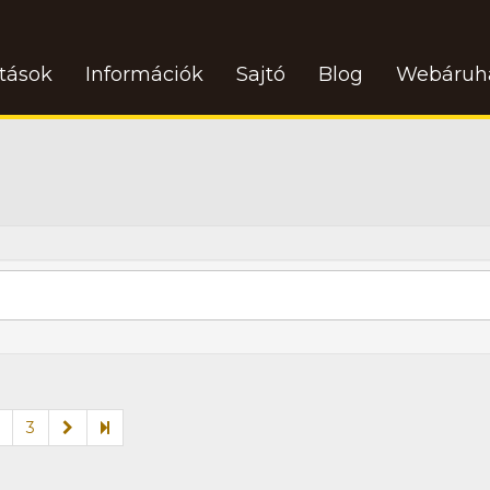
atások
Információk
Sajtó
Blog
Webáruh
3