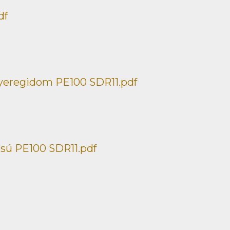
df
yeregidom PE100 SDR11.pdf
ású PE100 SDR11.pdf