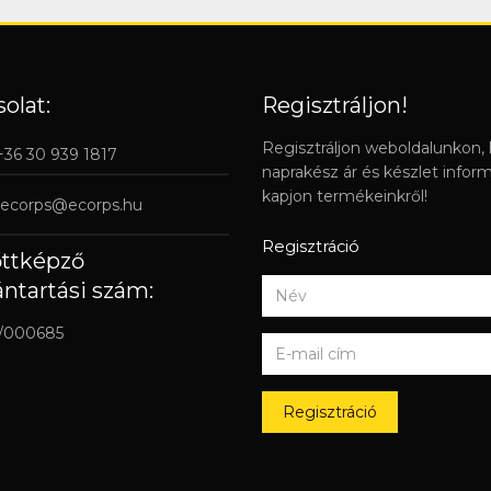
olat:
Regisztráljon!
Regisztráljon weboldalunkon,
 +36 30 939 1817
naprakész ár és készlet infor
kapjon termékeinkről!
ecorps@ecorps.hu
Regisztráció
őttképző
ántartási szám:
/000685
Regisztráció