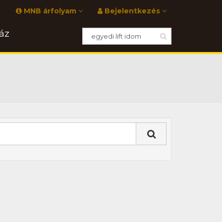
MNB árfolyam
Bejelentkezés
áz