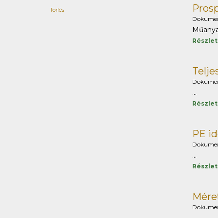
Pros
Törlés
Dokume
Műanyag
Részle
Telj
Dokume
...
Részle
PE id
Dokume
...
Részle
Méret
Dokume