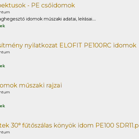
pektusok - PE csőidomok
ntum
hegesztő idomok műszaki adatai, leírásai....
tek
esítmény nyilatkozat ELOFIT PE100RC idomok
ntum
tek
omok műszaki rajzai
ntum
tek
ek 30° fűtőszálas könyök idom PE100 SDR11.p
ntum