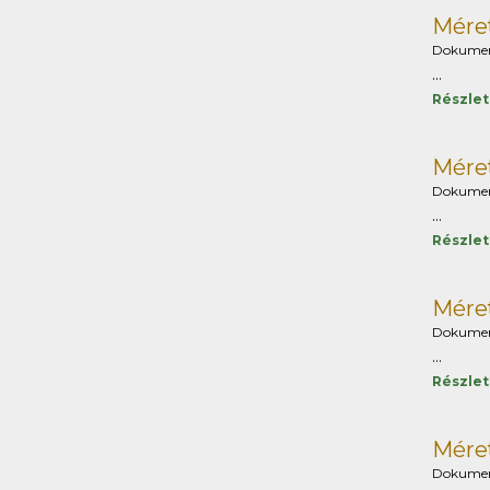
Méret
Dokume
...
Részle
Méret
Dokume
...
Részle
Méret
Dokume
...
Részle
Méret
Dokume