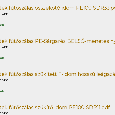
ek fűtőszálas összekötő idom PE100 SDR33.p
ntum
tek
tek fűtőszálas PE-Sárgaréz BELSŐ-menetes n
ntum
tek
ek fűtőszálas szűkített T-idom hosszú leágaz
ntum
tek
ek fűtőszálas szűkítő idom PE100 SDR11.pdf
ntum