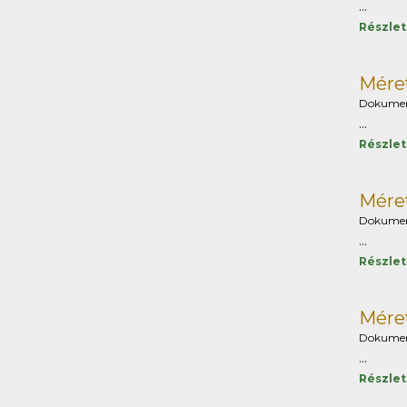
...
Részle
Méret
Dokume
...
Részle
Méret
Dokume
...
Részle
Méret
Dokume
...
Részle