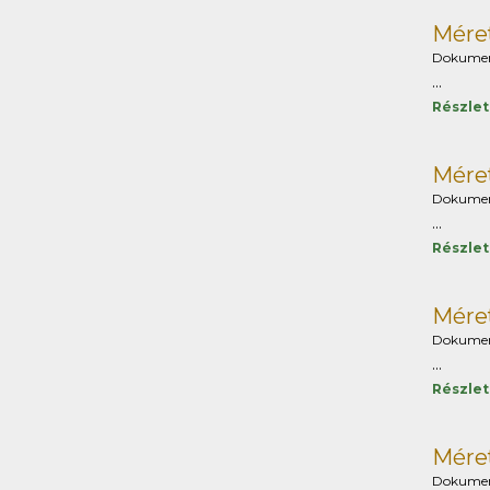
Méret
Dokume
...
Részle
Mére
Dokume
...
Részle
Méret
Dokume
...
Részle
Méret
Dokume