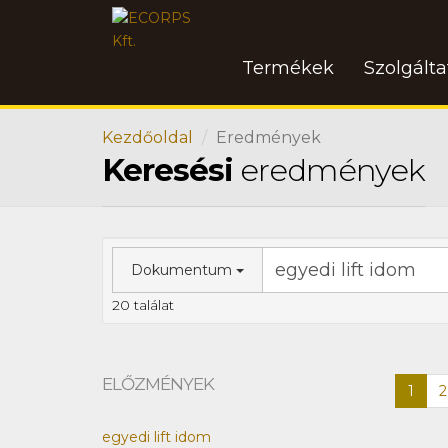
Termékek
Szolgált
Kezdőoldal
Eredmények
Keresési
eredmények
Dokumentum
20 találat
ELŐZMÉNYEK
1
2
egyedi lift idom