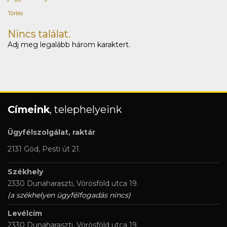
Törlés
Nincs találat.
Adj meg legalább három karaktert.
Címeink
, telephelyeink
Ügyfélszolgálat, raktár
2131 Göd, Pesti út 21.
Székhely
2330 Dunaharaszti, Vörösföld utca 19.
(a székhelyen ügyfélfogadás nincs)
Levélcím
2330 Dunaharaszti, Vörösföld utca 19.