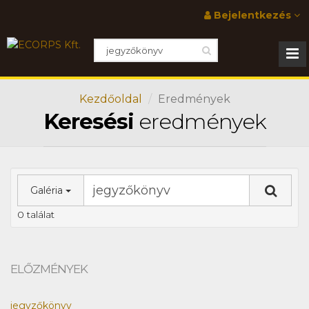
Bejelentkezés
Kezdőoldal
Eredmények
Keresési
eredmények
Galéria
0 találat
ELŐZMÉNYEK
jegyzőkönyv