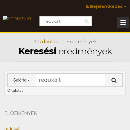
Bejelentkezés
Kezdőoldal
Eredmények
Keresési
eredmények
Galéria
0 találat
ELŐZMÉNYEK
redukált