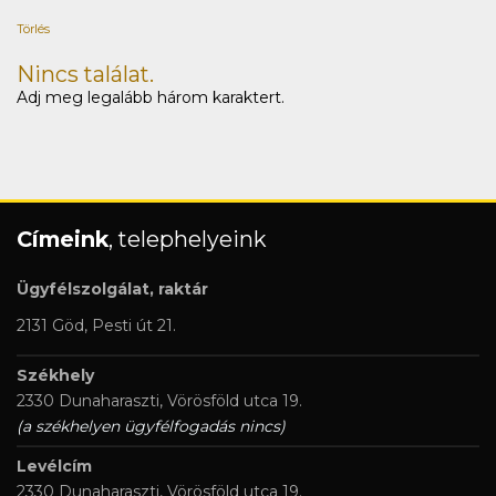
Törlés
Nincs találat.
Adj meg legalább három karaktert.
Címeink
, telephelyeink
Ügyfélszolgálat, raktár
2131 Göd, Pesti út 21.
Székhely
2330 Dunaharaszti, Vörösföld utca 19.
(a székhelyen ügyfélfogadás nincs)
Levélcím
2330 Dunaharaszti, Vörösföld utca 19.