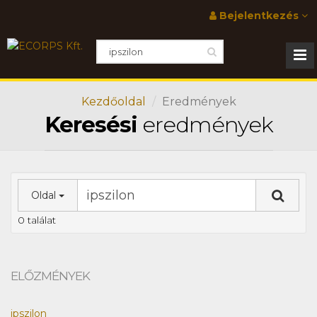
Bejelentkezés
Kezdőoldal
Eredmények
Keresési
eredmények
Oldal
0 találat
ELŐZMÉNYEK
ipszilon