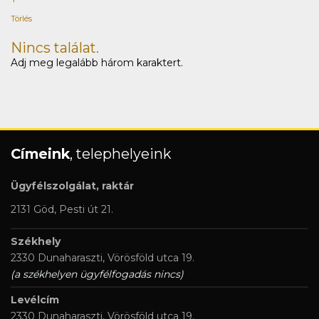
Törlés
Nincs találat.
Adj meg legalább három karaktert.
Címeink
, telephelyeink
Ügyfélszolgálat, raktár
2131 Göd, Pesti út 21.
Székhely
2330 Dunaharaszti, Vörösföld utca 19.
(a székhelyen ügyfélfogadás nincs)
Levélcím
2330 Dunaharaszti, Vörösföld utca 19.