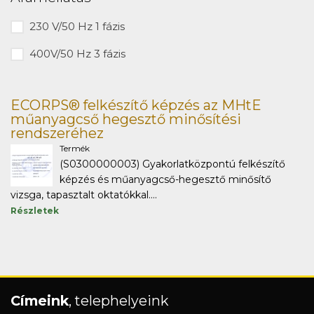
230 V/50 Hz 1 fázis
400V/50 Hz 3 fázis
ECORPS® felkészítő képzés az MHtE
műanyagcső hegesztő minősítési
rendszeréhez
Termék
(S0300000003) Gyakorlatközpontú felkészítő
képzés és műanyagcső-hegesztő minősítő
vizsga, tapasztalt oktatókkal....
Részletek
Címeink
, telephelyeink