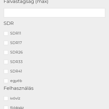
Falvastagság (max)
SDR
SDR11
SDR17
SDR26
SDR33
SDR41
egyéb
Felhasználás
ivóvíz
földgáz