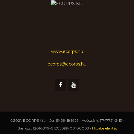
www.ecorps.hu
ecorps@ecorps.hu
©2021, ECORPS Kft. • Cg: 13-09-186929 • Adószám: 11747721-2-13 •
Banksz.: 12010879-01205099-00100003 •
Hibabejelentés