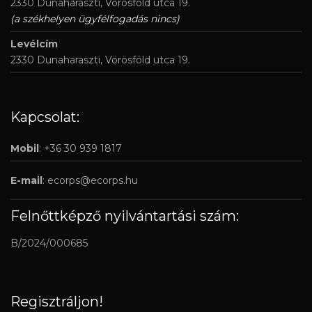
2330 Dunaharaszti, Vörösföld utca 19.
(a székhelyen ügyfélfogadás nincs)
Levélcím
2330 Dunaharaszti, Vörösföld utca 19.
Kapcsolat:
Mobil
: +36 30 939 1817
E-mail
:
ecorps@ecorps.hu
Felnőttképző nyilvántartási szám:
B/2024/000685
Regisztráljon!