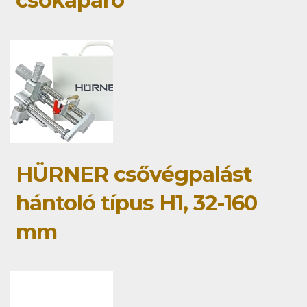
csőkaparó
HÜRNER csővégpalást
hántoló típus H1, 32-160
mm