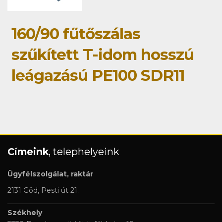
160/90 fűtőszálas
szűkített T-idom hosszú
leágazású PE100 SDR11
Címeink
, telephelyeink
Ügyfélszolgálat, raktár
2131 Göd, Pesti út 21.
Székhely