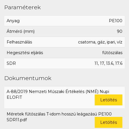
Paraméterek
Anyag
PE100
Átmérő (mm)
90
Felhasználás
csatorna, gáz, ipari, víz
Hegesztési eljárás
fűtőszálas
SDR
11, 17, 13.6, 17.6
Dokumentumok
A-88/2019 Nemzeti Műszaki Értékelés (NMÉ) Nupi
ELOFIT
Letöltés
Méretek fűtőszálas T-idom hosszú leágazású PE100
SDR11.pdf
Letöltés