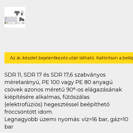
Az ár, készlet bejelentkezés után látható. Kattintson a bel
SDR 11, SDR 17 és SDR 17,6 szabványos
méretarányú, PE 100 vagy PE 80 anyagú
csövek azonos méretű 90°-os elágazásának
kiépítésére alkalmas, fűtőszálas
(elektrofúziós) hegesztéssel beépíthető
fröccsöntött idom.
Legnagyobb üzemi nyomás: víz=16 bar, gáz=10
bar