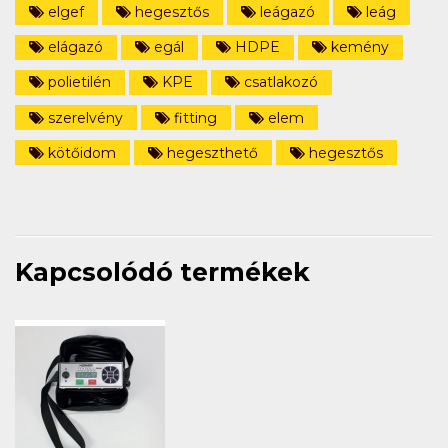
elgef
hegesztős
leágazó
leág
elágazó
egál
HDPE
kemény
polietilén
KPE
csatlakozó
szerelvény
fitting
elem
kötőidom
hegeszthető
hegesztős
Kapcsolódó termékek