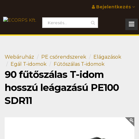
Bejelentkezés
Webáruház
PE csőrendszerek
Elágazások
Egál T-idomok
Fűtőszálas T-idomok
90 fűtőszálas T-idom
hosszú leágazású PE100
SDR11