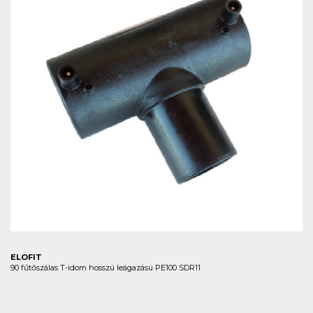
ELOFIT
90 fűtőszálas T-idom hosszú leágazású PE100 SDR11