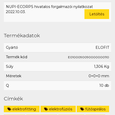
NUPI-ECORPS hivatalos forgalmazói nyilatkozat
2022.10.03.
Letöltés
Termékadatok
Gyártó
ELOFIT
Termék kód
E0100090090000000110
Súly
1,306 Kg
Méretek
0×0×0 mm
Q
10 db
Címkék
elektrofitting
elektrofúziós
fűtőspirálos