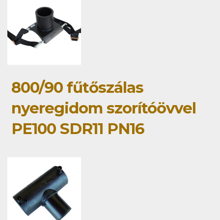
800/90 fűtőszálas
nyeregidom szorítóövvel
PE100 SDR11 PN16