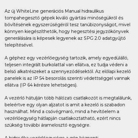
Az új WhiteLine generációs Manual hidraulikus
tompahegesztő gépek kiváló gyártási minőségükről és
bővítésének egyszerűségéről tesz tanúbizonyságot, mivel
könnyen kiegészíthetők, hogy hegesztési jegyzőkönyvek
generálására is képesek legyenek az SPG 2.0 adatgyűjtő
telepítésével.
A géphez egy vezérlőegység tartozik, amely egyedülálló,
teljesen integrált burkolattal van ellátva, ez tudja védeni a
belső alkatrészeket a szennyeződésektől. Az előlapi kezelő
panelek is az IP 54 besorolás szerinti védettséggel vannak
ellátva (IP 64 kérésre lehetséges).
A vezérlő hátulján több hálózati csatlakozót is megtalálunk,
beleértve egy olyan aljzatot is amit a kezelő is szabadon
használhat. Mind a csővégmaró, mind a hevítőelem a
vezérlőegység hátlapján csatlakoztatható, ezért nincs
szükség további áramelosztó egységre.