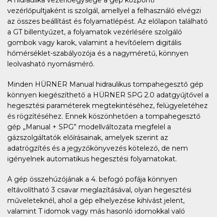
A hidraulika vezérlőegysége a gép központi
vezérlőpultjaként is szolgál, amellyel a felhasználó elvégzi
az összes beállítást és folyamatlépést. Az előlapon található
a GT billentyűzet, a folyamatok vezérlésére szolgáló
gombok vagy karok, valamint a hevítőelem digitális
hőmérséklet-szabályozója és a nagyméretű, könnyen
leolvasható nyomásmérő.
Minden HÜRNER Manual hidraulikus tompahegesztő gép
könnyen kiegészíthető a HÜRNER SPG 2.0 adatgyűjtővel a
hegesztési paraméterek megtekintéséhez, felügyeletéhez
és rögzítéséhez. Ennek köszönhetően a tompahegesztő
gép „Manual + SPG” modellváltozata megfelel a
gázszolgáltatók előírásainak, amelyek szerint az
adatrögzítés és a jegyzőkönyvezés kötelező, de nem
igényelnek automatikus hegesztési folyamatokat.
A gép összehúzójának a 4. befogó pofája könnyen
eltávolítható 3 csavar meglazításával, olyan hegesztési
műveleteknél, ahol a gép elhelyezése kihívást jelent,
valamint T idomok vagy más hasonló idomokkal való