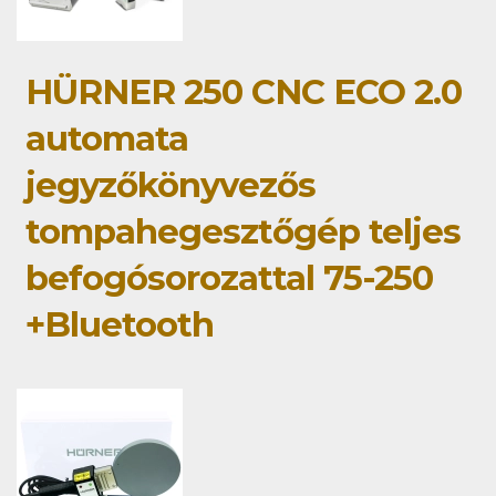
HÜRNER 250 CNC ECO 2.0
automata
jegyzőkönyvezős
tompahegesztőgép teljes
befogósorozattal 75-250
+Bluetooth