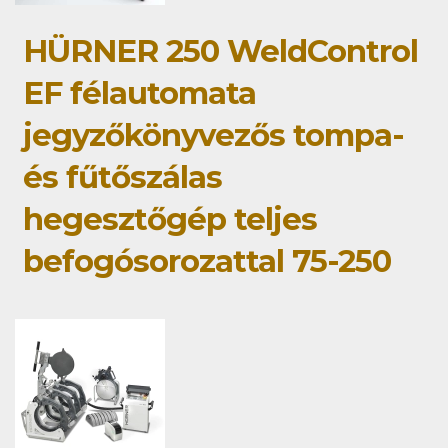
HÜRNER 250 WeldControl
EF félautomata
jegyzőkönyvezős tompa-
és fűtőszálas
hegesztőgép teljes
befogósorozattal 75-250