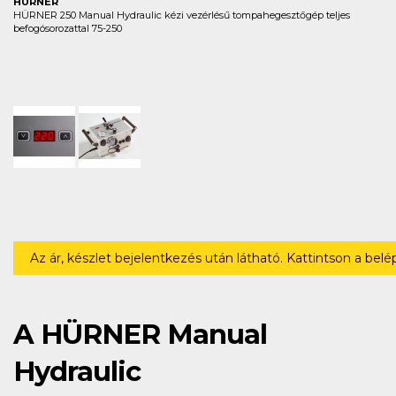
HÜRNER
HÜRNER 250 Manual Hydraulic kézi vezérlésű tompahegesztőgép teljes
befogósorozattal 75-250
Az ár, készlet bejelentkezés után látható. Kattintson a bel
A HÜRNER Manual
Hydraulic