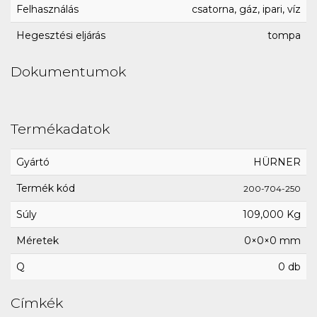
Felhasználás
csatorna, gáz, ipari, víz
Hegesztési eljárás
tompa
Dokumentumok
Termékadatok
Gyártó
HÜRNER
Termék kód
200-704-250
Súly
109,000 Kg
Méretek
0×0×0 mm
Q
0 db
Címkék