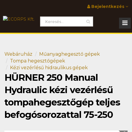
Bejelentkezés
Webáruház
Műanyaghegesztő gépek
Tompa hegesztőgépek
Kézi vezérlésű hidraulikus gépek
HÜRNER 250 Manual
Hydraulic kézi vezérlésű
tompahegesztőgép teljes
befogósorozattal 75-250