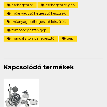
csőhegesztő
csőhegesztő gép
műanyagcső hegesztő készülék
műanyag csőhegesztő készülék
tompahegesztő gép
manuális tompahegesztő
gép
Kapcsolódó termékek