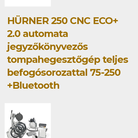
HÜRNER 250 CNC ECO+
2.0 automata
jegyzőkönyvezős
tompahegesztőgép teljes
befogósorozattal 75-250
+Bluetooth