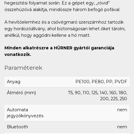
hegesztési folyamat során. Ez a gépet egy, „rövid”
összehúzóvá alakítja, mindössze három befogó pofával.
A hevítőelemhez és a csővégmaró szerszámhoz tartozik
egy hordozóállvány, ahol biztonságosan lehet őket tárolni,
anélkül, hogy aggódni kellene a hő miatt.
Minden alkatrészre a HÜRNER gyártói garanciája
vonatkozik.
Paraméterek
Anyag
PE100, PE80, PP, PVDF
Átmérő (mm)
75, 90, 110, 125, 140, 160, 180,
200, 225, 250
Automata
nem
jegyzőkönyvezés
Bluetooth
nem