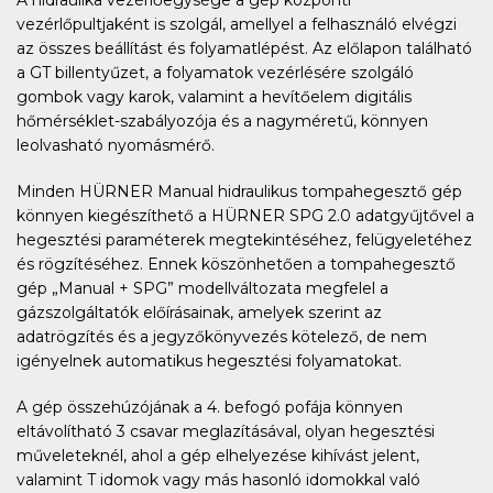
A hidraulika vezérlőegysége a gép központi
vezérlőpultjaként is szolgál, amellyel a felhasználó elvégzi
az összes beállítást és folyamatlépést. Az előlapon található
a GT billentyűzet, a folyamatok vezérlésére szolgáló
gombok vagy karok, valamint a hevítőelem digitális
hőmérséklet-szabályozója és a nagyméretű, könnyen
leolvasható nyomásmérő.
Minden HÜRNER Manual hidraulikus tompahegesztő gép
könnyen kiegészíthető a HÜRNER SPG 2.0 adatgyűjtővel a
hegesztési paraméterek megtekintéséhez, felügyeletéhez
és rögzítéséhez. Ennek köszönhetően a tompahegesztő
gép „Manual + SPG” modellváltozata megfelel a
gázszolgáltatók előírásainak, amelyek szerint az
adatrögzítés és a jegyzőkönyvezés kötelező, de nem
igényelnek automatikus hegesztési folyamatokat.
A gép összehúzójának a 4. befogó pofája könnyen
eltávolítható 3 csavar meglazításával, olyan hegesztési
műveleteknél, ahol a gép elhelyezése kihívást jelent,
valamint T idomok vagy más hasonló idomokkal való