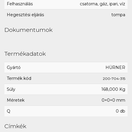
Felhasználás
csatorna, gáz, ipari, víz
Hegesztési eljárás
tompa
Dokumentumok
Termékadatok
Gyártó
HÜRNER
Termék kód
200-704-315
Súly
168,000 Kg
Méretek
0×0×0 mm
Q
0 db
Címkék