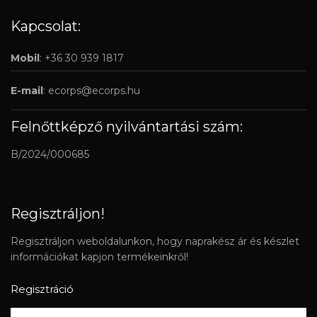
Kapcsolat:
Mobil
: +36 30 939 1817
E-mail
:
ecorps@ecorps.hu
Felnőttképző nyilvántartási szám:
B/2024/000685
Regisztráljon!
Regisztráljon weboldalunkon, hogy naprakész ár és készlet
információkat kapjon termékeinkről!
Regisztráció