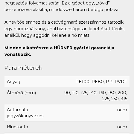
hegesztési folyamat során. Ez a gépet egy, „rövid”
összehúzóvá alakítja, mindössze három befogó pofával.
A hevítőelemhez és a csővégmaró szerszámhoz tartozik
egy hordozóállvány, ahol biztonságosan lehet őket tárolni,
anélkül, hogy aggódni kellene a hő miatt.
Minden alkatrészre a HÜRNER gyártói garanciája
vonatkozik.
Paraméterek
Anyag
PE100, PE80, PP, PVDF
Átmérő (mm)
90, 110, 125, 140, 160, 180, 200,
225, 250, 315
Automata
nem
jegyzőkönyvezés
Bluetooth
nem