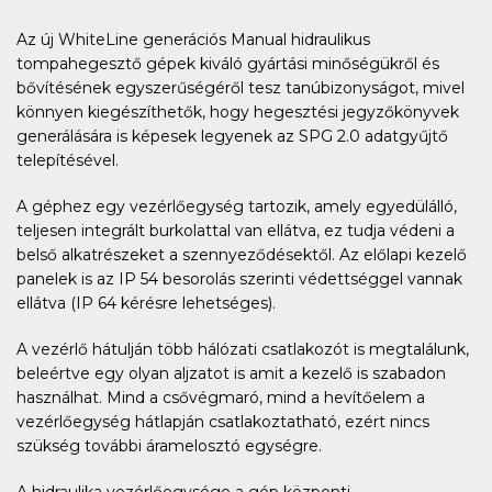
Az új WhiteLine generációs Manual hidraulikus
tompahegesztő gépek kiváló gyártási minőségükről és
bővítésének egyszerűségéről tesz tanúbizonyságot, mivel
könnyen kiegészíthetők, hogy hegesztési jegyzőkönyvek
generálására is képesek legyenek az SPG 2.0 adatgyűjtő
telepítésével.
A géphez egy vezérlőegység tartozik, amely egyedülálló,
teljesen integrált burkolattal van ellátva, ez tudja védeni a
belső alkatrészeket a szennyeződésektől. Az előlapi kezelő
panelek is az IP 54 besorolás szerinti védettséggel vannak
ellátva (IP 64 kérésre lehetséges).
A vezérlő hátulján több hálózati csatlakozót is megtalálunk,
beleértve egy olyan aljzatot is amit a kezelő is szabadon
használhat. Mind a csővégmaró, mind a hevítőelem a
vezérlőegység hátlapján csatlakoztatható, ezért nincs
szükség további áramelosztó egységre.