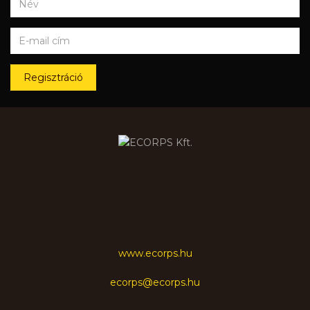
Regisztráció
www.ecorps.hu
ecorps@ecorps.hu