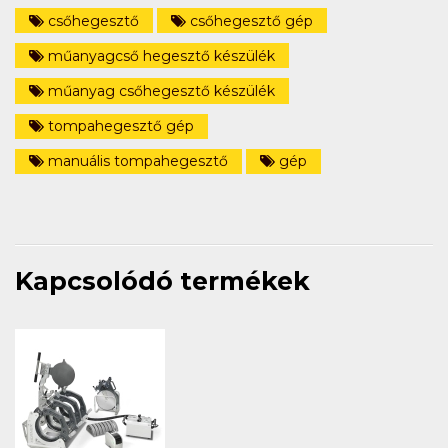
csőhegesztő
csőhegesztő gép
műanyagcső hegesztő készülék
műanyag csőhegesztő készülék
tompahegesztő gép
manuális tompahegesztő
gép
Kapcsolódó termékek