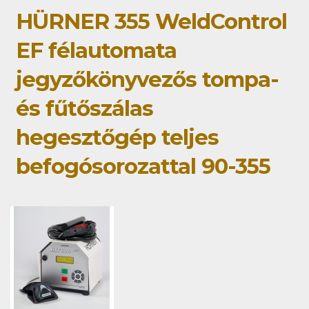
HÜRNER 355 WeldControl
EF félautomata
jegyzőkönyvezős tompa-
és fűtőszálas
hegesztőgép teljes
befogósorozattal 90-355