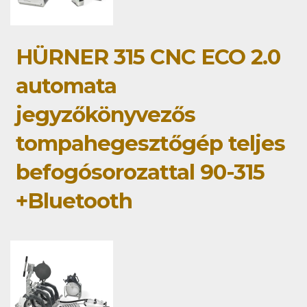
HÜRNER 315 CNC ECO 2.0
automata
jegyzőkönyvezős
tompahegesztőgép teljes
befogósorozattal 90-315
+Bluetooth