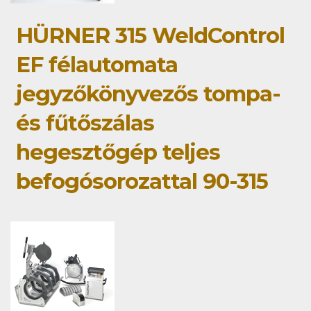
HÜRNER 315 WeldControl
EF félautomata
jegyzőkönyvezős tompa-
és fűtőszálas
hegesztőgép teljes
befogósorozattal 90-315