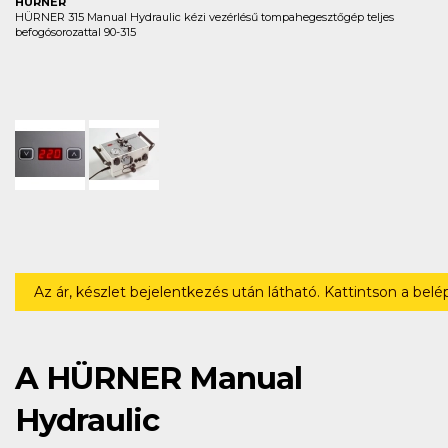
HÜRNER
HÜRNER 315 Manual Hydraulic kézi vezérlésű tompahegesztőgép teljes
befogósorozattal 90-315
Az ár, készlet bejelentkezés után látható. Kattintson a bel
A HÜRNER Manual
Hydraulic