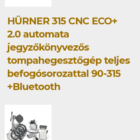
HÜRNER 315 CNC ECO+
2.0 automata
jegyzőkönyvezős
tompahegesztőgép teljes
befogósorozattal 90-315
+Bluetooth