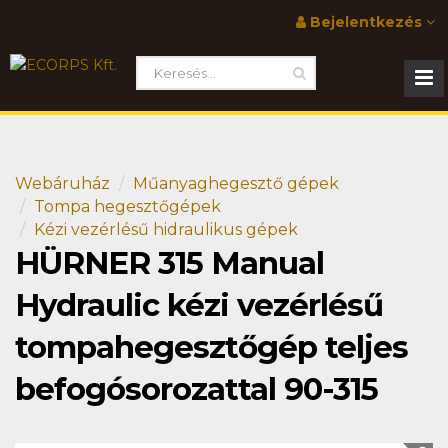
Bejelentkezés
Webáruház
Műanyaghegesztő gépek
Tompa hegesztőgépek
Kézi vezérlésű hidraulikus gépek
HÜRNER 315 Manual
Hydraulic kézi vezérlésű
tompahegesztőgép teljes
befogósorozattal 90-315